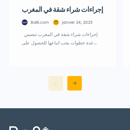
إجراءات شراء شقة في المغرب
Ba8i.com
janvier 24, 2025
إجراءات شراء شقة في المغرب تتضمن
عدة خطوات يجب اتباعها للحصول على
الشقة بسلامة : إليك هذه الخطوات :
الخطوات الأساسية البحث عن الشقة :
ابحث عن الشقة التي ترغب في شرائها، مع
مراعاة الموقع والحجم والجودة والسعر
التحقق من الشقة : تحقق من الشقة بشكل
شخصي، مع مراعاة الحالة العامة للشقة
والمنطقة المحيطة […]