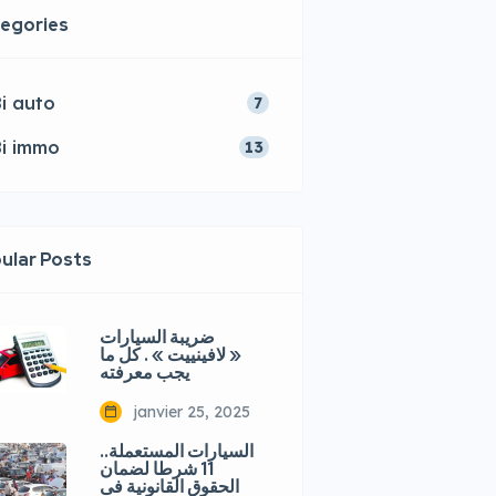
egories
i auto
7
i immo
13
ular Posts
ضريبة السيارات
« لافينييت » . كل ما
يجب معرفته
janvier 25, 2025
السيارات المستعملة..
11 شرطا لضمان
الحقوق القانونية فى