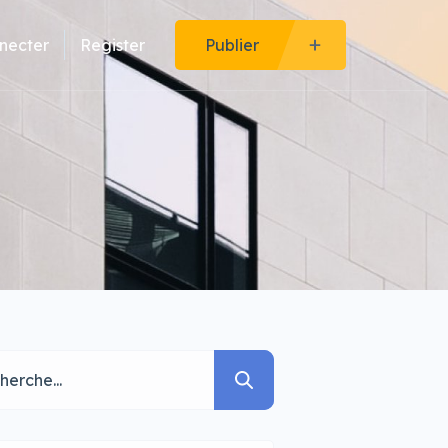
necter
Register
Publier