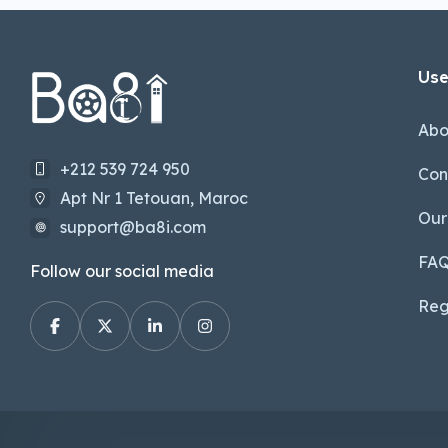
Use
Abo
+212 539 724 950
Con
Apt Nr 1 Tetouan, Maroc
Our
support@ba8i.com
FA
Follow our social media
Reg