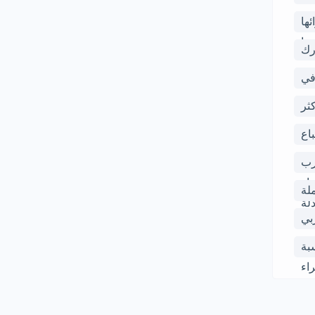
ها
عها
رك
في
رب
ثر
حة
اع
ية
رب
ار
لة
دلة
بي
سبة