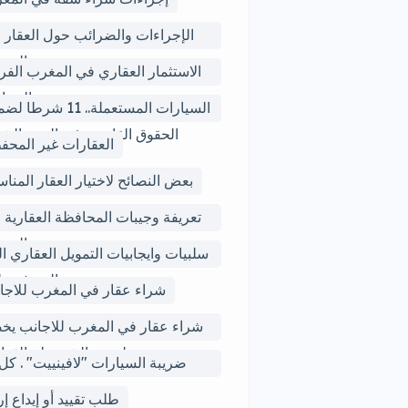
الإجراءات والضرائب حول العقار 
المغ
الاستثمار العقاري في المغرب الف
والمخا
السيارات المستعملة.. 11 شرط
الحقوق القانونية فى البيع والش
العقارات غير المحف
بعض النصائح لاختيار العقار المنا
تعريفة وجيبات المحافظة العقارية 
المغ
سلبيات وايجابيات التمويل العقاري ال
يجب التعرف علي
شراء عقار في المغرب للاجا
شراء عقار في المغرب للاجانب يخ
لبعض الشروط والقوان
ضريبة السيارات "لافينييت" . كل 
يجب معرف
طلب تقييد أو إيداع إر