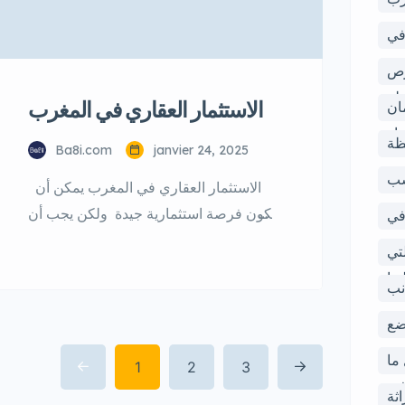
في
رب
رص
طر
الاستثمار العقاري في المغرب
ا لضمان
راء
ظة
Ba8i.com
janvier 24, 2025
سب
الاستثمار العقاري في المغرب يمكن أن
يكون فرصة استثمارية جيدة ولكن يجب أن
في
تكون على دراية بالمخاطر والتحديات التي
رب
تي
قد تواجهها : إليك بعض الفرص والمخاطر
ها
نب
التي يجب أن تضعها في الاعتبار : الفرص …..
الطلب على العقارات : يوجد طلب كبير
ضع
على العقارات في المغرب، خاصة في
ين
ما
1
2
3
المدن الكبرى مثل الدار البيضاء ومراكش
ته
اثة
[…]