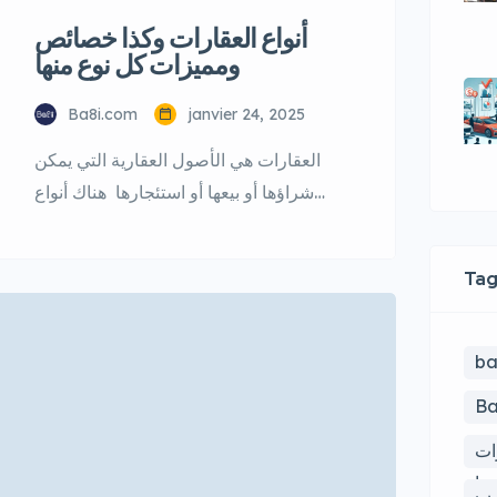
أنواع العقارات وكذا خصائص
ومميزات كل نوع منها
Ba8i.com
janvier 24, 2025
العقارات هي الأصول العقارية التي يمكن
شراؤها أو بيعها أو استئجارها هناك أنواع
مختلفة من العقارات وكل نوع منها له
خصائصه ومميزاته الخاصة : إليك بعض أنواع
Tag
العقارات وخصائصها ومميزاتها : أنواع
العقارات العقارات السكنية المنازل :
منازل فردية أو مزدوجة يمكن أن تكون
ba
مفردة أو متعددة الطوابق الشقق : وحدات
Ba
سكنية في مبنى متعدد […]
ات
ها
رب