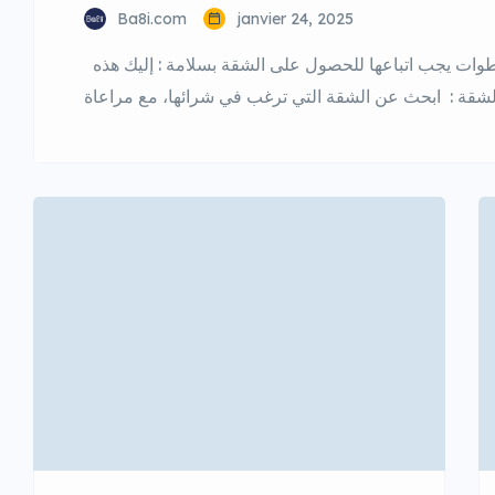
Ba8i.com
janvier 24, 2025
إجراءات شراء شقة في المغرب تتضمن عدة خطوات يجب اتباعها للحصول على الشقة بسلامة : إليك هذه
شقة : ابحث عن الشقة التي ترغب في شرائها، مع مراعاة
 الشقة : تحقق من الشقة بشكل شخصي، مع مراعاة الحالة
العامة للشقة والمنطقة المحيطة […]