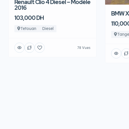
Renault Clio 4 Diesel – Modèle
2016
BMW X6
103,000 DH
110,00
Tetouan
Diesel
Tange
78 Vues