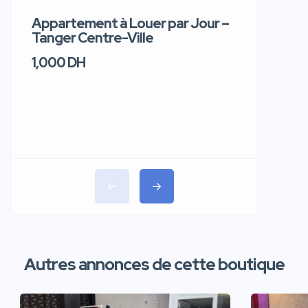
Appartement à Louer par Jour –
Apparte
Tanger Centre-Ville
Jour – T
1,000 DH
1,100 DH
Autres annonces de cette boutique