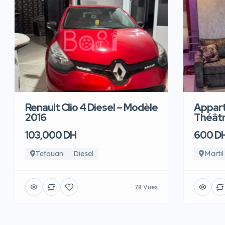
Renault Clio 4 Diesel – Modèle
Appart
2016
Théâtre
103,000 DH
600 D
Tetouan
Diesel
Martil
78 Vues