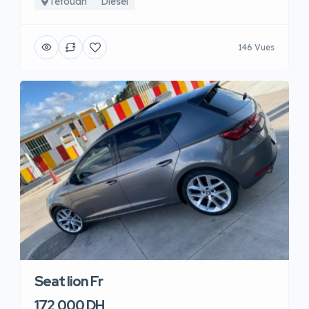
Tetouan
Diesel
146 Vues
Seat lion Fr
172,000 DH