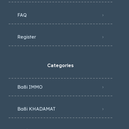
FAQ
Register
Categories
Ba8i IMMO
Ba8i KHADAMAT