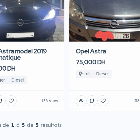
Astra model 2019
Opel Astra
matique
75,000 DH
00 DH
safi
Diesel
ger
Diesel
138 Vues
136
e de
1
à
5
de
5
résultats