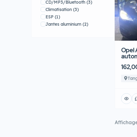
CD/MP3/Bluetooth
(3)
Climatisation
(3)
ESP
(1)
Jantes aluminium
(2)
Limiteur de vitesse
(2)
Ordinateur de bord
(1)
Radar de recul
(2)
Opel 
Régulateur de vitesse
(3)
auto
Sièges cuir
(2)
162,0
Système de navigation/GPS
(1)
Tan
Verrouillage centralisé à
distance
(1)
Vitres électriques
(1)
Affichag