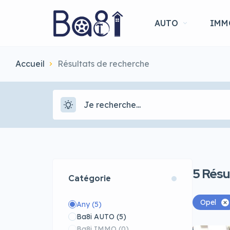
AUTO
IMM
Accueil
Résultats de recherche
5
Résu
Catégorie
Opel
Any
(5)
Ba8i AUTO
(5)
Ba8i IMMO
(0)