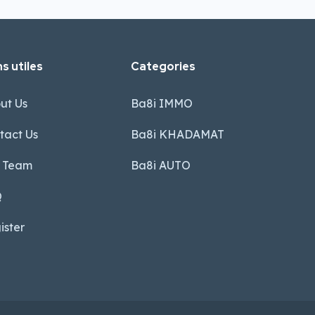
s utiles
Categories
ut Us
Ba8i IMMO
tact Us
Ba8i KHADAMAT
 Team
Ba8i AUTO
Q
ister