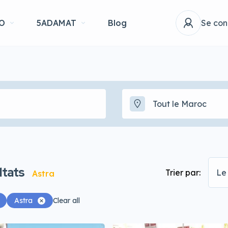
O
5ADAMAT
Blog
Se con
Tout le Maroc
ltats
Trier par:
Le 
Astra
Astra
Clear all