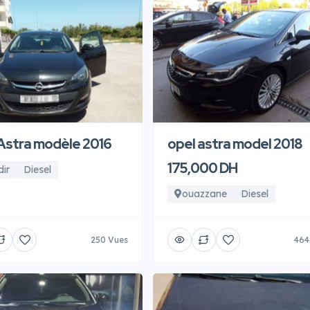
Astra modèle 2016
opel astra model 2018
175,000 DH
ir
Diesel
ouazzane
Diesel
250 Vues
464