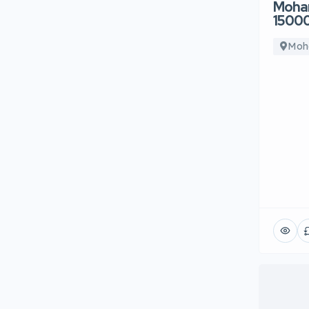
Moham
15000
Moh