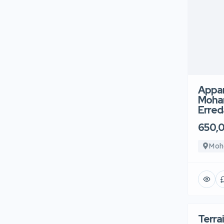
Appar
Moham
Erred
650,
Moh
Terrai