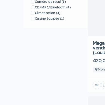
Caméra de recul
(1)
CD/MP3/Bluetooth
(4)
Climatisation
(4)
Cuisine équipée
(1)
ESP
(1)
Jantes aluminium
(2)
Limiteur de vitesse
(3)
Parking
(2)
Magas
Régulateur de vitesse
(4)
vend
(Louiz
Sécurité
(2)
Sièges cuir
(1)
420,
Système de navigation/GPS
(2)
Moh
Vitres électriques
(2)