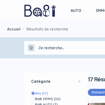
AUTO
IMM
Accueil
Résultats de recherche
17
Résu
Catégorie
Mohamm
Any
(17)
Ba8i IMMO
(10)
Ba8i AUTO
(7)