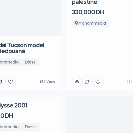
palestine
330,000 DH
Mohammedia
ai Tucson model
 dédouané
ammedia
Diesel
154 Vues
124
ulysse 2001
00 DH
ammedia
Diesel