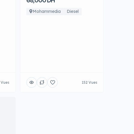
68,000 DH
Mohammedia
Diesel
 Vues
152 Vues