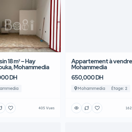
in 18 m² – Hay
Appartement à vendre
ouka, Mohammedia
Mohammedia
000 DH
650,000 DH
ammedia
Mohammedia
Étage: 2
405 Vues
162