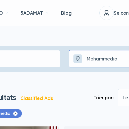
O
5ADAMAT
Blog
Se con
Mohammedia
ltats
Trier par:
Le 
Classified Ads
edia