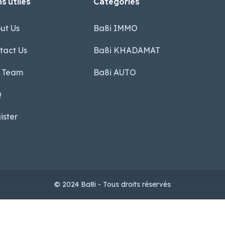
s utiles
Categories
ut Us
Ba8i IMMO
tact Us
Ba8i KHADAMAT
 Team
Ba8i AUTO
Q
ister
© 2024 Ba8i - Tous droits réservés