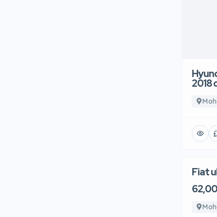
Hyund
2018
Moh
Fiat 
62,0
Moh