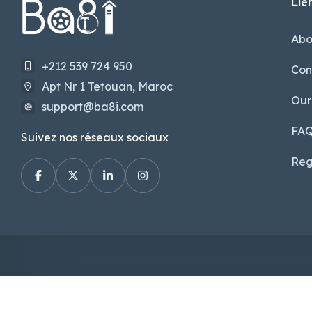
Lien
Abo
+212 539 724 950
Con
Apt Nr 1 Tetouan, Maroc
Our
support@ba8i.com
FA
Suivez nos réseaux sociaux
Reg