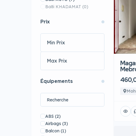
Ba8i KHADAMAT
(0)
Prix
Magas
Mebr
460,
Équipements
Moh
ABS
(2)
Airbags
(3)
Balcon
(1)