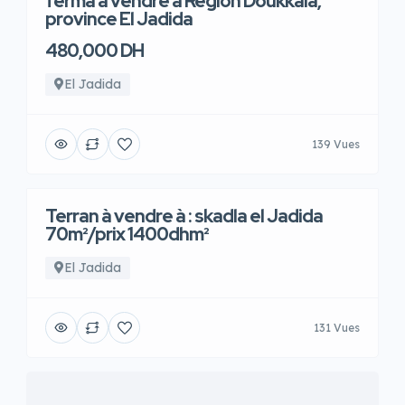
ferma à vendre à Région Doukkala,
province El Jadida
480,000 DH
El Jadida
139 Vues
Terran à vendre à : skadla el Jadida
70m²/prix 1400dhm²
El Jadida
131 Vues