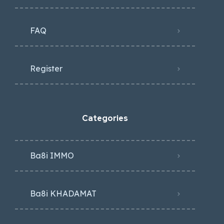
FAQ
Register
Categories
Ba8i IMMO
Ba8i KHADAMAT