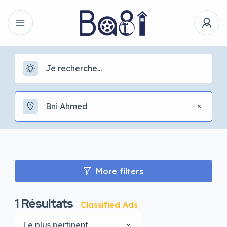
Bni Ahmed
More filters
1
Résultats
Classified Ads
Le plus pertinent