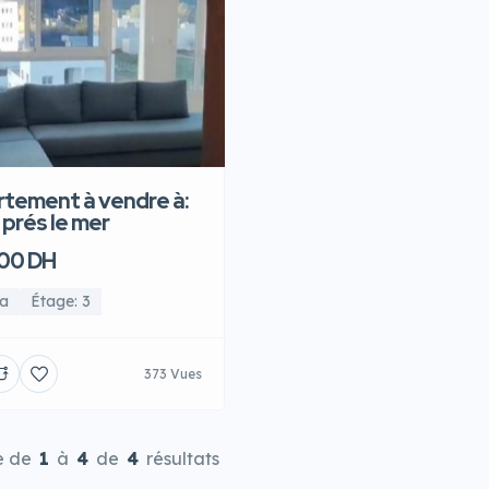
tement à vendre à:
prés le mer
00 DH
a
Étage: 3
373 Vues
e de
1
à
4
de
4
résultats