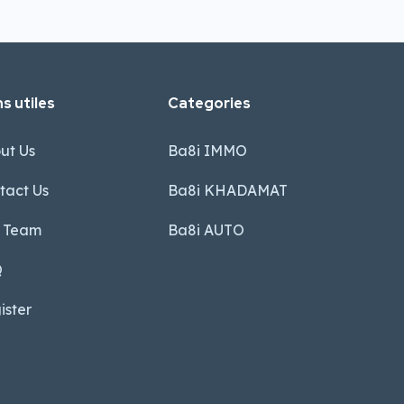
s utiles
Categories
ut Us
Ba8i IMMO
tact Us
Ba8i KHADAMAT
 Team
Ba8i AUTO
Q
ister