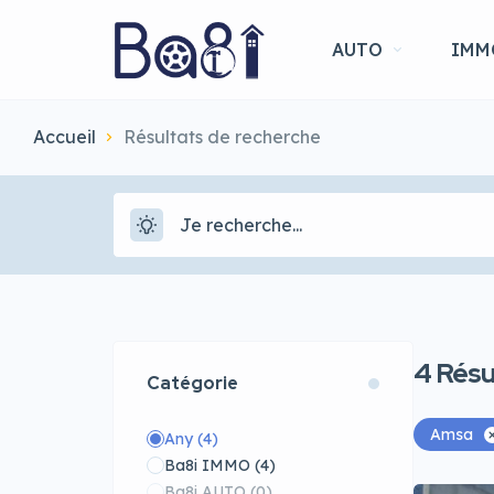
AUTO
IMM
Accueil
Résultats de recherche
4
Résu
Catégorie
Amsa
Any
(4)
Ba8i IMMO
(4)
Ba8i AUTO
(0)