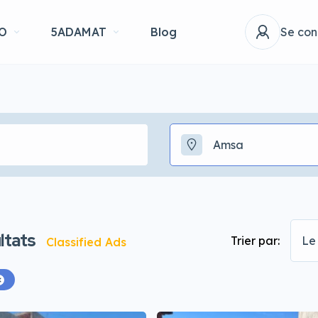
O
5ADAMAT
Blog
Se con
Amsa
ltats
Trier par:
Le 
Classified Ads