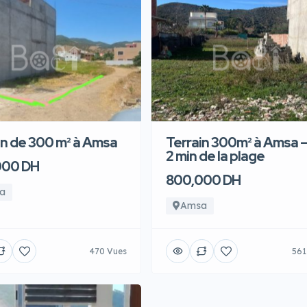
in de 300 m² à Amsa
Terrain 300m² à Amsa –
2 min de la plage
000 DH
800,000 DH
a
Amsa
470 Vues
561