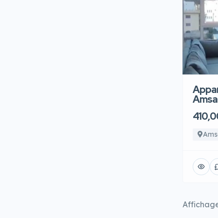
Appar
Amsa 
410,0
Ams
Affichag