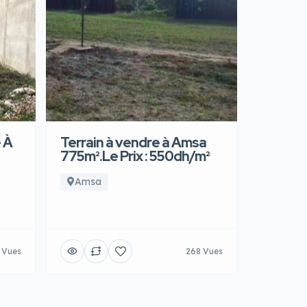
 À
Terrain à vendre à Amsa
775m².Le Prix : 550dh/m²
Amsa
 Vues
268 Vues