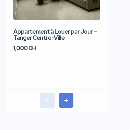
Appartement à Louer par Jour –
Apparte
Tanger Centre-Ville
Jour – T
1,000 DH
1,100 DH