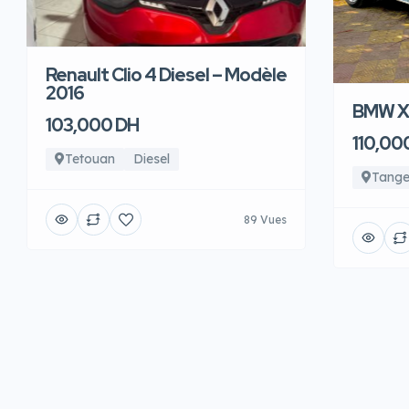
Renault Clio 4 Diesel – Modèle
2016
BMW X6
103,000 DH
110,00
Tetouan
Diesel
Tange
89 Vues