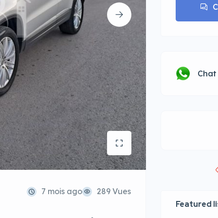
C
Chat
7 mois ago
289 Vues
Featured l