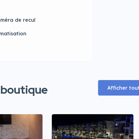
méra de recul
imatisation
 boutique
Afficher tou