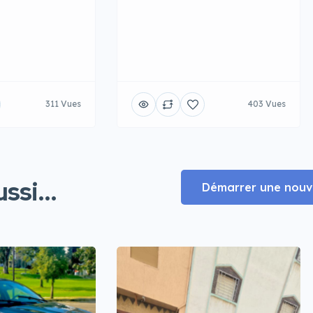
311 Vues
403 Vues
ssi...
Démarrer une nouve