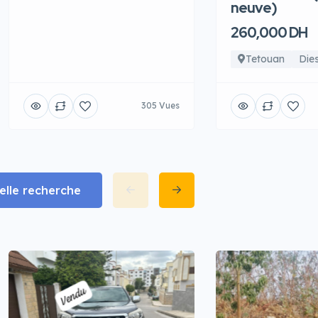
neuve)
260,000 DH
Tetouan
Dies
305 Vues
lle recherche