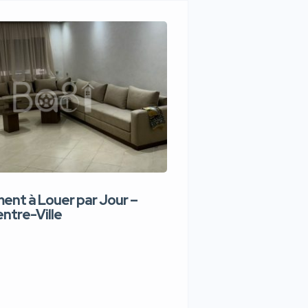
nt à Louer par Jour –
Appartement de lux
ntre-Ville
Jour – Tanger Centr
1,100 DH