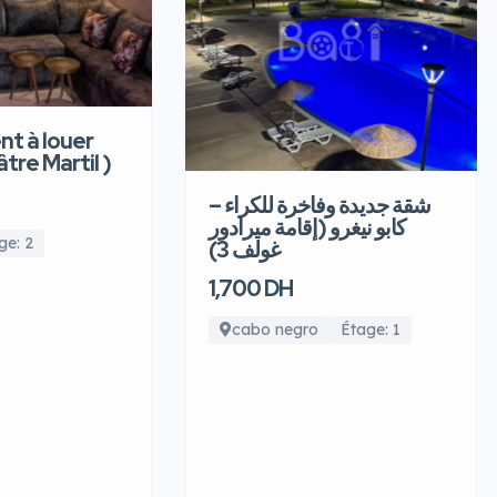
t à louer
âtre Martil )
شقة جديدة وفاخرة للكراء –
كابو نيغرو (إقامة ميرادور
ge: 2
غولف 3)
1,700 DH
cabo negro
Étage: 1