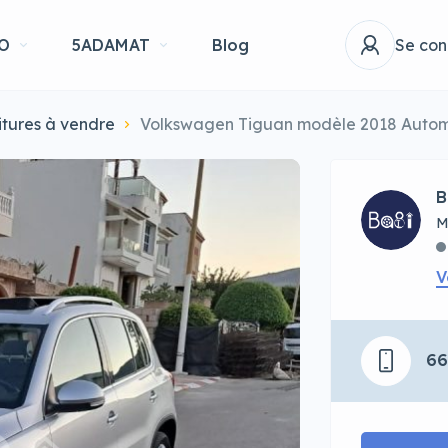
O
5ADAMAT
Blog
Se con
itures à vendre
Volkswagen Tiguan modèle 2018 Auto
B
M
V
6