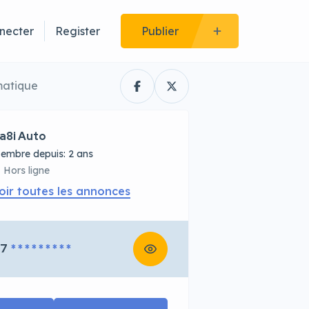
necter
Register
Publier
matique
a8i Auto
embre depuis: 2 ans
Hors ligne
oir toutes les annonces
67
* * * * * * * * *