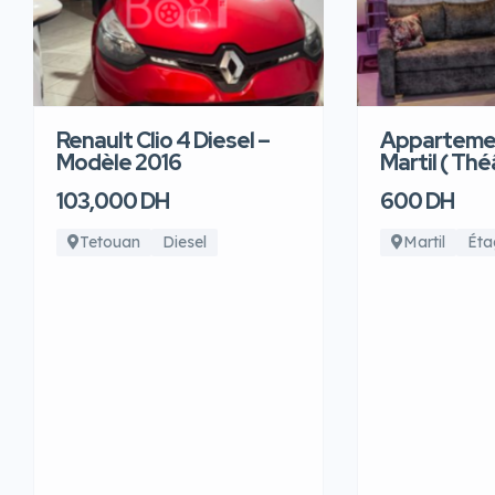
Renault Clio 4 Diesel –
Appartemen
Modèle 2016
Martil ( Thé
103,000 DH
600 DH
Tetouan
Diesel
Martil
Éta