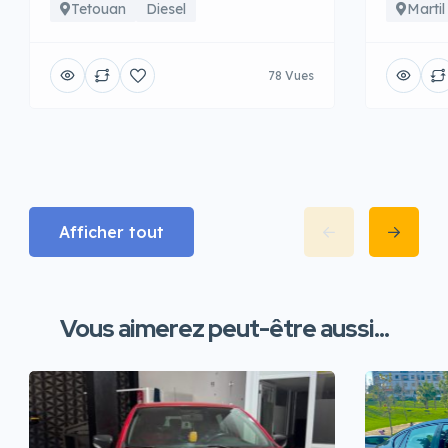
Tetouan
Diesel
Martil
78 Vues
Afficher tout
Vous aimerez peut-être aussi...