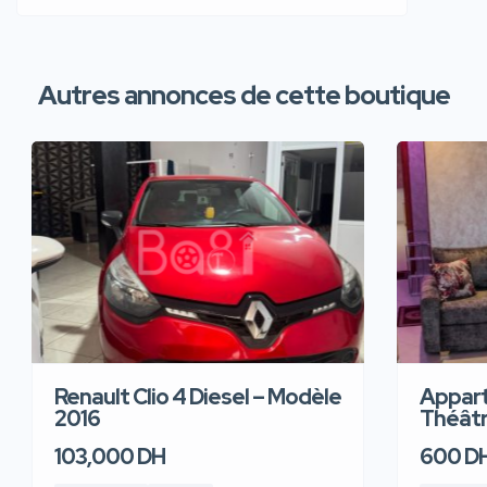
Autres annonces de cette boutique
Renault Clio 4 Diesel – Modèle
Appart
2016
Théâtre
103,000 DH
600 D