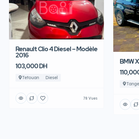
Renault Clio 4 Diesel – Modèle
2016
BMW X6
103,000 DH
110,00
Tetouan
Diesel
Tange
78 Vues