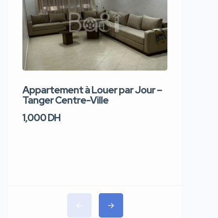
Appartement à Louer par Jour –
Apparte
Tanger Centre-Ville
Jour – T
1,000 DH
1,100 DH