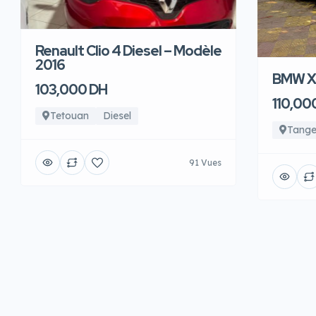
Renault Clio 4 Diesel – Modèle
2016
BMW X6
103,000 DH
110,00
Tetouan
Diesel
Tange
91 Vues