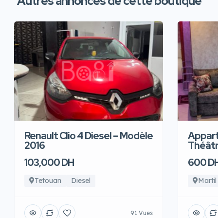
Autres annonces de cette boutique
Renault Clio 4 Diesel – Modèle
Appart
2016
Théâtre
103,000 DH
600 D
Tetouan
Diesel
Martil
91 Vues