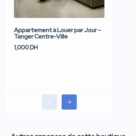
Appartement à Louer par Jour –
Apparte
Tanger Centre-Ville
Jour – T
1,000 DH
1,100 DH