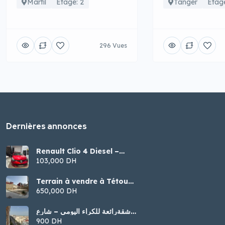
Martil
Étage: 2
Tanger
Étage
296 Vues
Dernières annonces
Renault Clio 4 Diesel –
Modèle 2016
103,000 DH
Terrain à vendre à Tétouan
– Malalienne
650,000 DH
شقةرائعة للكراء اليومي – شارع
الجيش الملكي، تطوان
900 DH