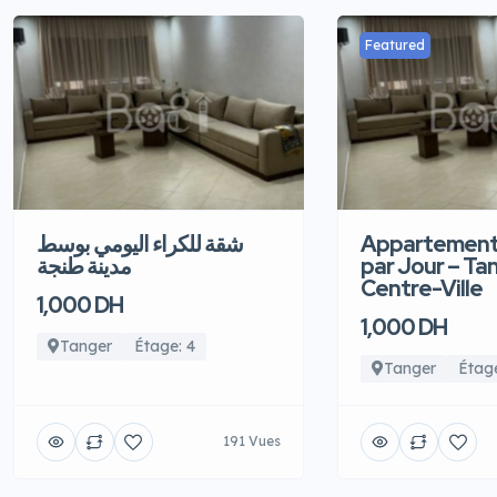
Featured
شقة للكراء اليومي بوسط
Appartement
مدينة طنجة
par Jour – Ta
Centre-Ville
1,000 DH
1,000 DH
Tanger
Étage: 4
Tanger
Étage
191 Vues