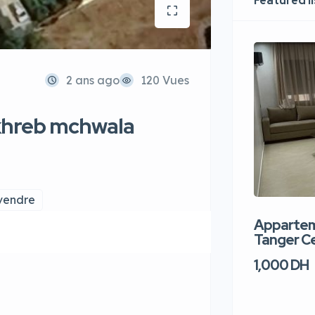
Featured l
2 ans ago
120 Vues
lkhreb mchwala
 vendre
Apparteme
Tanger Ce
1,000 DH