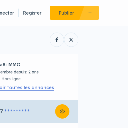
necter
Register
Publier
a8i IMMO
embre depuis: 2 ans
Hors ligne
oir toutes les annonces
67
* * * * * * * * *