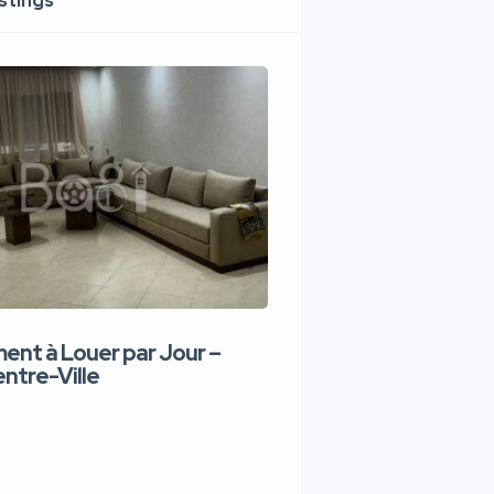
istings
nt à Louer par Jour –
Appartement de lux
ntre-Ville
Jour – Tanger Centr
1,100 DH