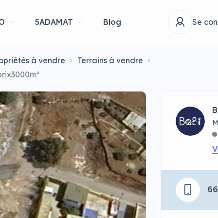
O
5ADAMAT
Blog
Se con
opriétés à vendre
Terrains à vendre
prix3000m²
B
M
V
6