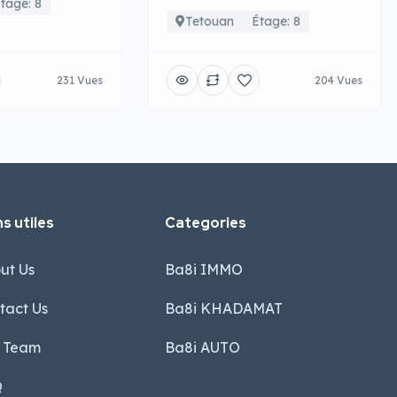
tage: 8
Tetouan
Étage: 8
231 Vues
204 Vues
s utiles
Categories
ut Us
Ba8i IMMO
tact Us
Ba8i KHADAMAT
 Team
Ba8i AUTO
Q