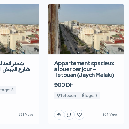
شقةرائعة  –
Appartement spacieux
شارع الجيش ا
à louer par jour –
Tétouan (Jaych Malaki)
900 DH
tage: 8
Tetouan
Étage: 8
231 Vues
204 Vues