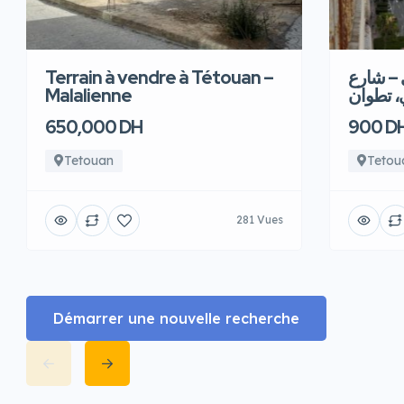
Terrain à vendre à Tétouan –
 – شارع
Malalienne
، تطوان
650,000 DH
900 D
Tetouan
Tetou
281 Vues
Démarrer une nouvelle recherche