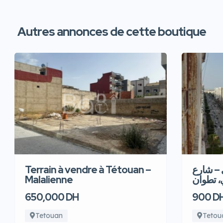
Autres annonces de cette boutique
Terrain à vendre à Tétouan –
 – شارع
Malalienne
، تطوان
650,000 DH
900 D
Tetouan
Tetou