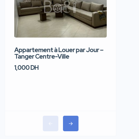
Appartement à Louer par Jour –
Apparte
Tanger Centre-Ville
Jour – T
1,000 DH
1,100 DH