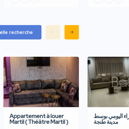
lle recherche
Appartement à louer
اء اليومي بوسط
Martil ( Théâtre Martil )
مدينة طنجة