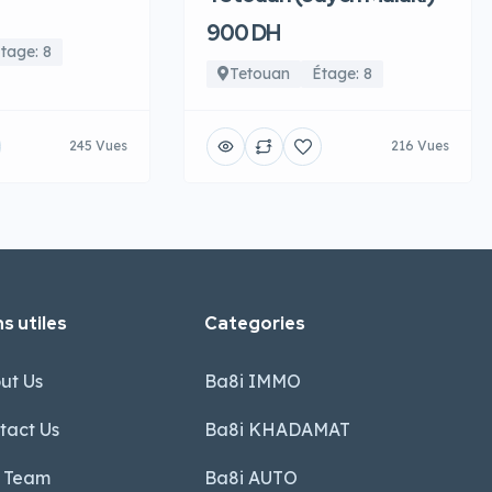
900 DH
tage: 8
Tetouan
Étage: 8
245 Vues
216 Vues
s utiles
Categories
ut Us
Ba8i IMMO
tact Us
Ba8i KHADAMAT
 Team
Ba8i AUTO