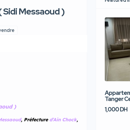
Featured l
( Sidi Messaoud )
 vendre
Apparteme
Tanger Ce
aoud )
1,000 DH
 Messaoud
, Préfecture
d’Ain Chock
,