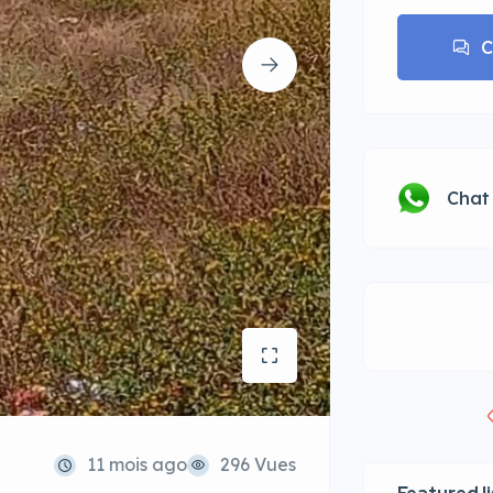
C
Chat
11 mois ago
296 Vues