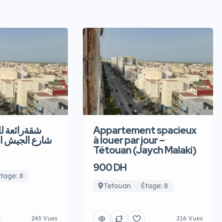
شقةرائعة  –
Appartement spacieux
شارع الجيش ا
à louer par jour –
Tétouan (Jaych Malaki)
900 DH
tage: 8
Tetouan
Étage: 8
245 Vues
216 Vues