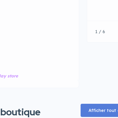
1 / 6
lay store
 boutique
Afficher tou