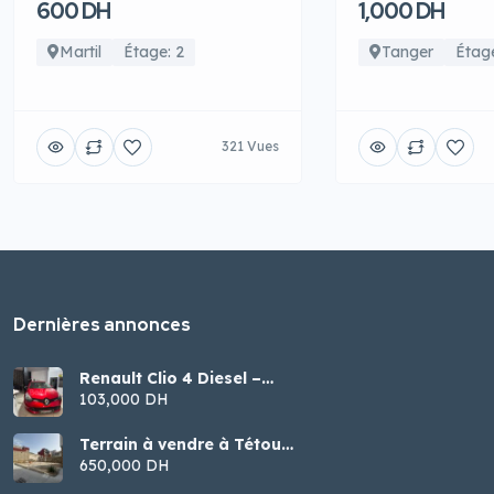
600 DH
1,000 DH
Martil
Étage: 2
Tanger
Étage
321 Vues
Dernières annonces
Renault Clio 4 Diesel –
Modèle 2016
103,000 DH
Terrain à vendre à Tétouan
– Malalienne
650,000 DH