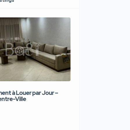
istings
nt à Louer par Jour –
Appartement de lux
ntre-Ville
Jour – Tanger Centr
1,100 DH