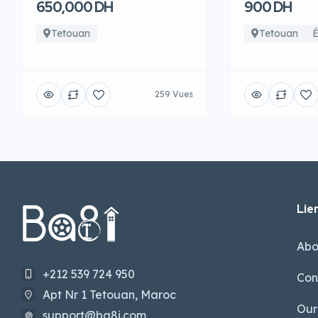
650,000 DH
900 DH
Tetouan
Tetouan
É
259 Vues
Lien
Abo
+212 539 724 950
Con
Apt Nr 1 Tetouan, Maroc
Our
support@ba8i.com