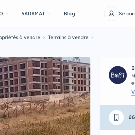
O
5ADAMAT
Blog
Se con
opriétés à vendre
Terrains à vendre
B
M
V
6