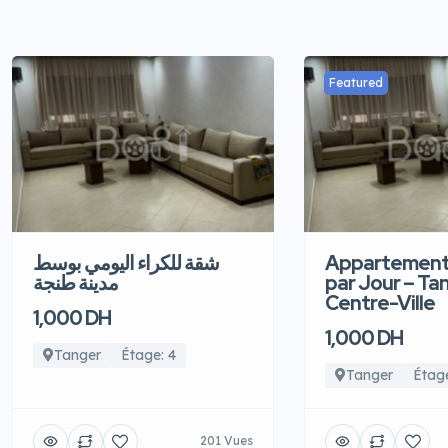
Featured
شقة للكراء اليومي بوسط
Appartement
مدينة طنجة
par Jour – Ta
Centre-Ville
1,000 DH
1,000 DH
Tanger
Étage: 4
Tanger
Étage
201 Vues