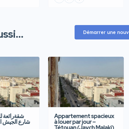
ssi...
Démarrer une nouve
شقةرائعة  –
Appartement spacieux
شارع الجيش ا
à louer par jour –
Tétouan (Jaych Malaki)