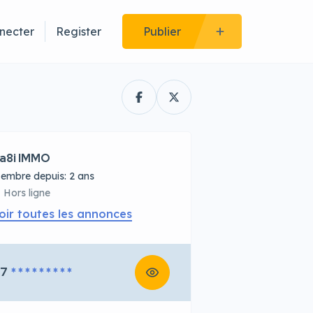
necter
Register
Publier
a8i IMMO
embre depuis: 2 ans
Hors ligne
oir toutes les annonces
67
* * * * * * * * *