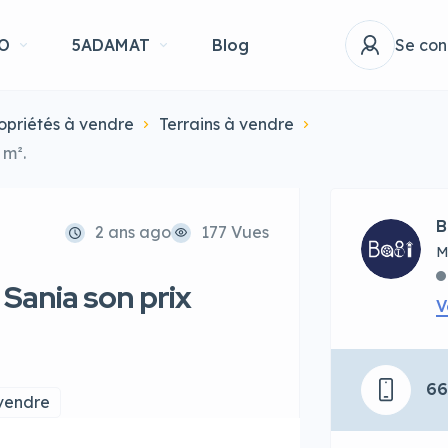
O
5ADAMAT
Blog
Se con
opriétés à vendre
Terrains à vendre
 m².
B
2 ans ago
177 Vues
M
 Sania son prix
V
6
 vendre