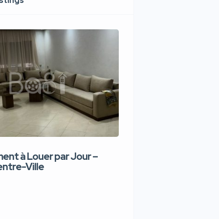
istings
nt à Louer par Jour –
Appartement de lux
ntre-Ville
Jour – Tanger Centr
1,100 DH