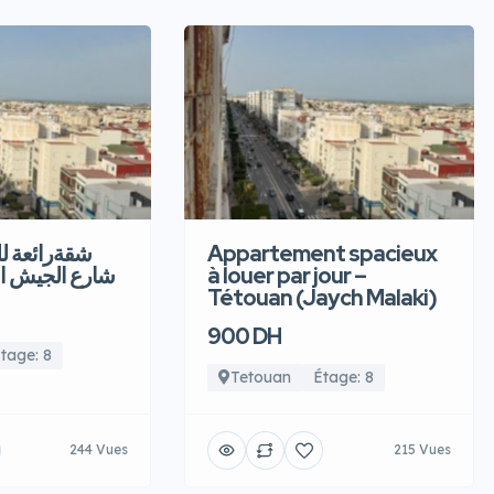
شقةرائعة  –
Appartement spacieux
شارع الجيش ا
à louer par jour –
Tétouan (Jaych Malaki)
900 DH
tage: 8
Tetouan
Étage: 8
244 Vues
215 Vues