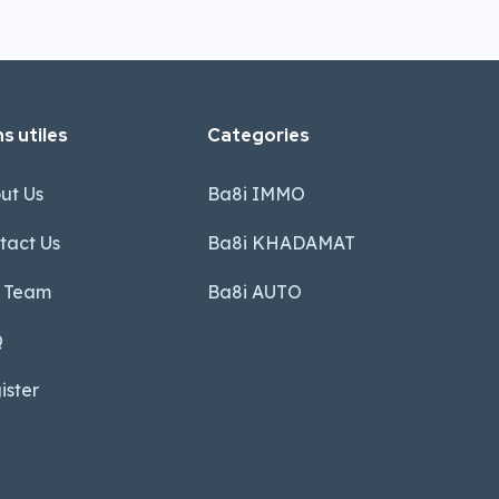
s utiles
Categories
ut Us
Ba8i IMMO
tact Us
Ba8i KHADAMAT
 Team
Ba8i AUTO
Q
ister