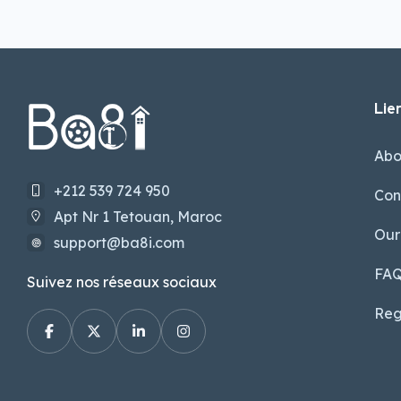
Lien
Abo
+212 539 724 950
Con
Apt Nr 1 Tetouan, Maroc
Our
support@ba8i.com
FA
Suivez nos réseaux sociaux
Reg