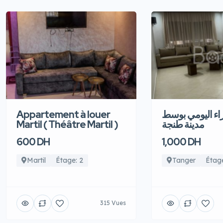
Appartement à louer
اء اليومي بوسط
Martil ( Théâtre Martil )
مدينة طنجة
600 DH
1,000 DH
Martil
Étage: 2
Tanger
Étage
315 Vues