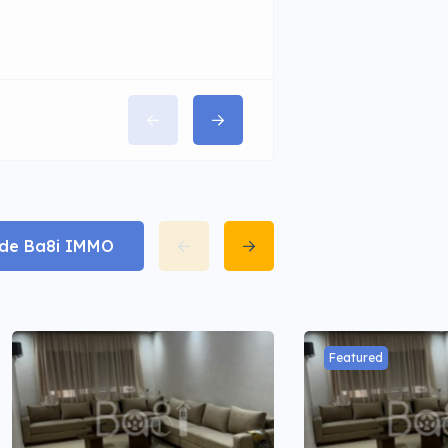
t de Ba8i IMMO
Featured