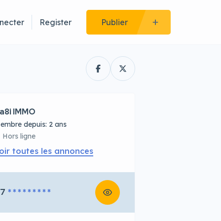
necter
Register
Publier
a8i IMMO
embre depuis: 2 ans
Hors ligne
oir toutes les annonces
67
* * * * * * * * *