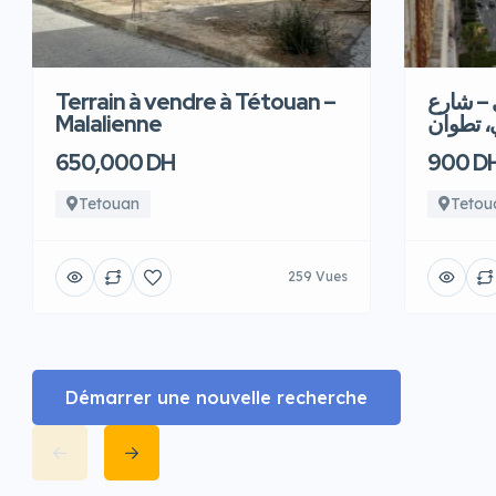
Terrain à vendre à Tétouan –
 – شارع
Malalienne
، تطوان
650,000 DH
900 D
Tetouan
Tetou
259 Vues
Démarrer une nouvelle recherche