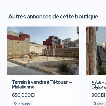
Autres annonces de cette boutique
Terrain à vendre à Tétouan –
 – شارع
Malalienne
، تطوان
650,000 DH
900 D
Tetouan
Tetou