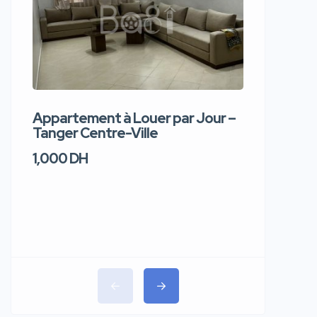
Appartement à Louer par Jour –
Apparte
Tanger Centre-Ville
Jour – T
1,000 DH
1,100 DH