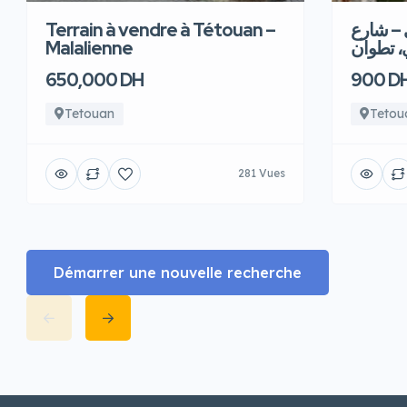
Terrain à vendre à Tétouan –
 – شارع
Malalienne
، تطوان
650,000 DH
900 D
Tetouan
Tetou
281 Vues
Démarrer une nouvelle recherche