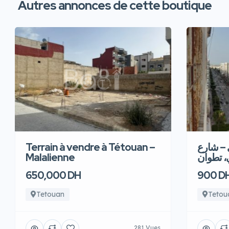
Autres annonces de cette boutique
Terrain à vendre à Tétouan –
 – شارع
Malalienne
، تطوان
650,000 DH
900 D
Tetouan
Tetou
281 Vues