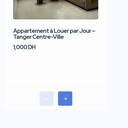
Appartement à Louer par Jour –
Apparte
Tanger Centre-Ville
Jour – T
1,000 DH
1,100 DH