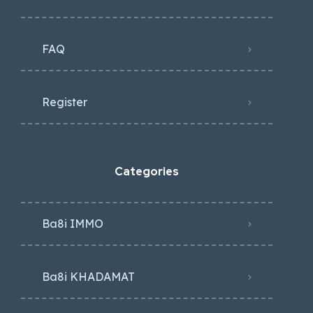
FAQ
Register
Categories
Ba8i IMMO
Ba8i KHADAMAT