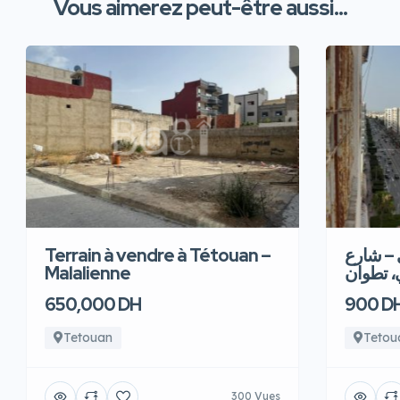
Vous aimerez peut-être aussi...
Terrain à vendre à Tétouan –
 – شارع
Malalienne
، تطوان
650,000 DH
900 D
Tetouan
Tetou
300 Vues