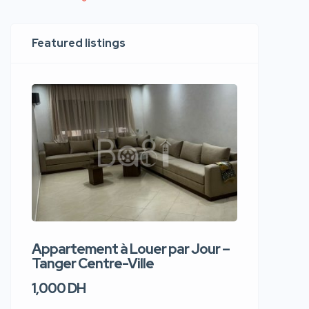
Featured listings
Appartement à Louer par Jour –
Apparte
Tanger Centre-Ville
Jour – T
1,000 DH
1,100 DH