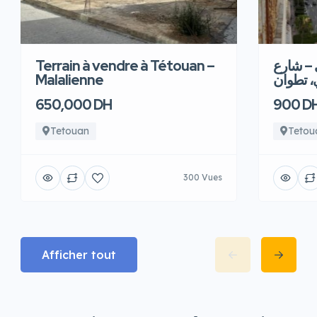
Terrain à vendre à Tétouan –
 – شارع
Malalienne
، تطوان
650,000 DH
900 D
Tetouan
Tetou
300 Vues
Afficher tout