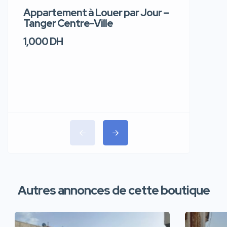
Appartement à Louer par Jour –
Apparte
Tanger Centre-Ville
Jour – T
1,000 DH
1,100 DH
Autres annonces de cette boutique