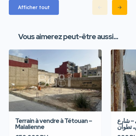
Afficher tout
Vous aimerez peut-être aussi...
Terrain à vendre à Tétouan –
 – شارع
Malalienne
، تطوان