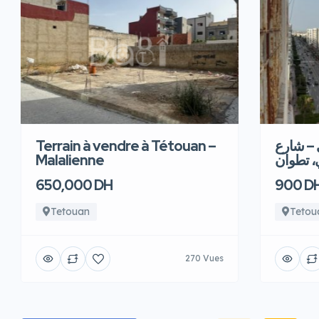
Terrain à vendre à Tétouan –
 – شارع
Malalienne
، تطوان
650,000 DH
900 D
Tetouan
Tetou
270 Vues