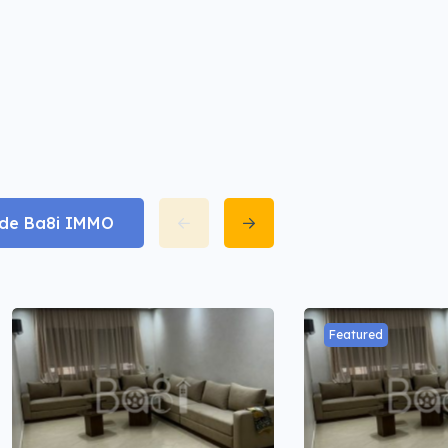
t de Ba8i IMMO
Featured