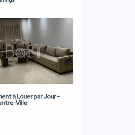
istings
nt à Louer par Jour –
Appartement de lux
ntre-Ville
Jour – Tanger Centr
1,100 DH