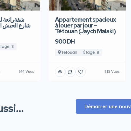
شقةرائعة  –
Appartement spacieux
شارع الجيش ا
à louer par jour –
Tétouan (Jaych Malaki)
900 DH
tage: 8
Tetouan
Étage: 8
244 Vues
215 Vues
ssi...
Démarrer une nouve