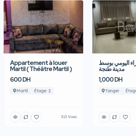
Appartement à louer
اء اليومي بوسط
Martil ( Théâtre Martil )
مدينة طنجة
600 DH
1,000 DH
Martil
Étage: 2
Tanger
Étage
313 Vues