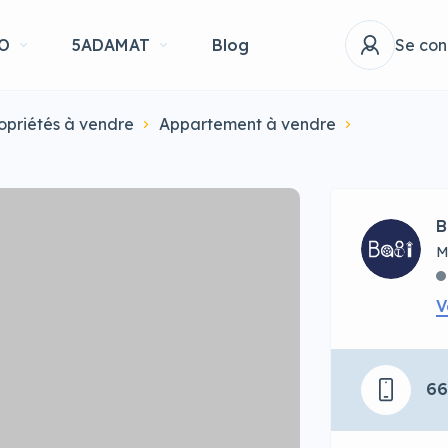
O
5ADAMAT
Blog
Se con
opriétés à vendre
Appartement à vendre
B
M
V
6