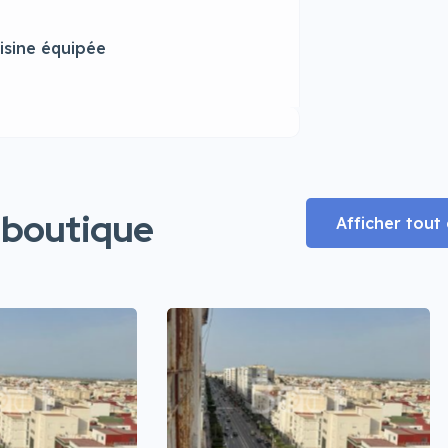
isine équipée
 boutique
Afficher tou