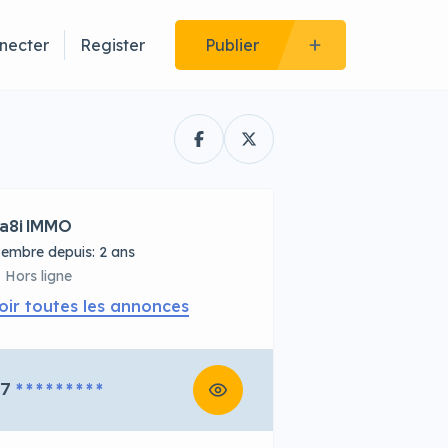
necter
Register
Publier
a8i IMMO
embre depuis: 2 ans
Hors ligne
oir toutes les annonces
67
* * * * * * * * *