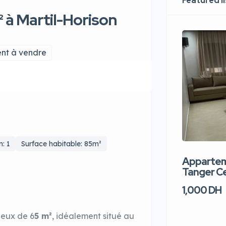
Featured l
à Martil-Horison
nt à vendre
n: 1
Surface habitable: 85m²
Apparteme
Tanger Ce
1,000 DH
ieux de 6
5 m²
, idéalement situé au