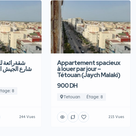
شقةرائعة  –
Appartement spacieux
شارع الجيش ا
à louer par jour –
Tétouan (Jaych Malaki)
900 DH
tage: 8
Tetouan
Étage: 8
244 Vues
215 Vues