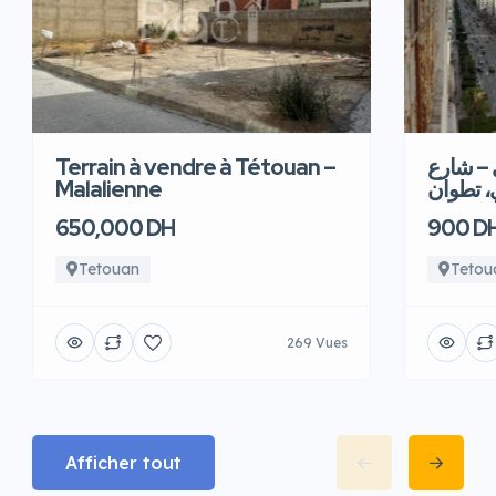
Terrain à vendre à Tétouan –
 – شارع
Malalienne
، تطوان
650,000 DH
900 D
Tetouan
Tetou
269 Vues
Afficher tout