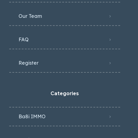
Our Team
FAQ
Register
Categories
Ba8i IMMO