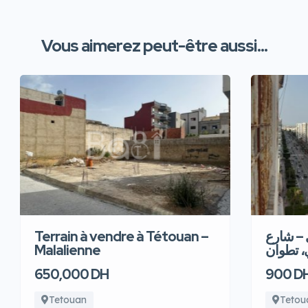
Vous aimerez peut-être aussi...
Terrain à vendre à Tétouan –
 – شارع
Malalienne
، تطوان
650,000 DH
900 D
Tetouan
Tetou