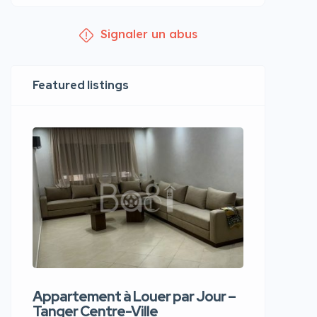
Signaler un abus
Featured listings
Appartement à Louer par Jour –
Apparte
Tanger Centre-Ville
Jour – T