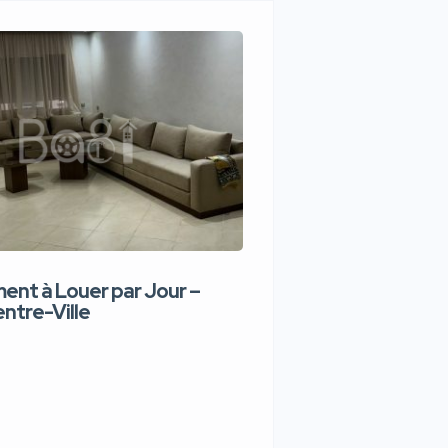
nt à Louer par Jour –
Appartement de lux
ntre-Ville
Jour – Tanger Centr
1,100 DH