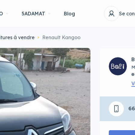
O
5ADAMAT
Blog
Se con
itures à vendre
Renault Kangoo
B
M
V
6