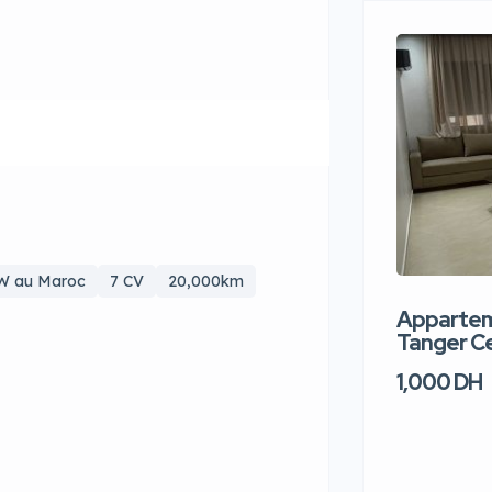
 au Maroc
7 CV
20,000km
Apparteme
Tanger Ce
1,000 DH