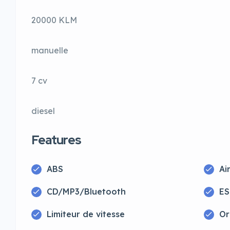
20000 KLM
manuelle
7 cv
diesel
Features
ABS
Ai
CD/MP3/Bluetooth
ES
Limiteur de vitesse
Or