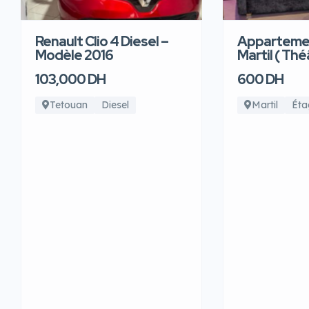
Renault Clio 4 Diesel –
Appartemen
Modèle 2016
Martil ( Thé
103,000 DH
600 DH
Tetouan
Diesel
Martil
Éta