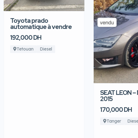
Toyota prado
automatique à vendre
192,000 DH
Tetouan
Diesel
SEAT LEON –
2015
170,000 DH
Tanger
Diese