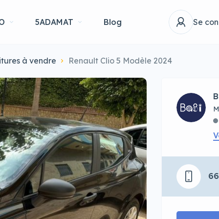
O
5ADAMAT
Blog
Se con
itures à vendre
Renault Clio 5 Modèle 2024
B
M
V
6