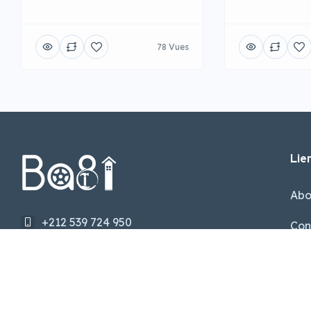
78 Vues
Lien
Abo
+212 539 724 950
Con
Apt Nr 1 Tetouan, Maroc
Our
support@ba8i.com
FA
Suivez nos réseaux sociaux