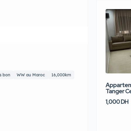
ès bon
WW au Maroc
16,000km
Apparteme
Tanger Ce
1,000 DH