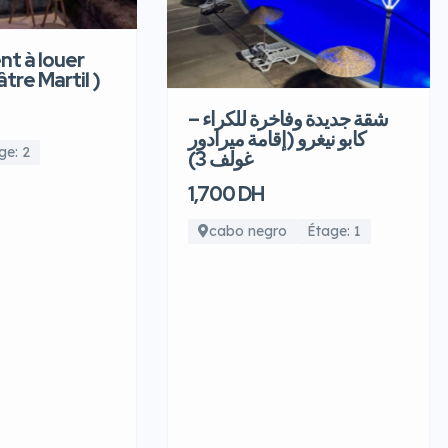
t à louer
âtre Martil )
شقة جديدة وفاخرة للكراء –
كابو نيغرو (إقامة ميرادور
ge: 2
غولف 3)
1,700 DH
cabo negro
Étage: 1