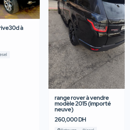
ive30d à
esel
range rover à vendre
modèle 2015 (importé
neuve)
260,000 DH