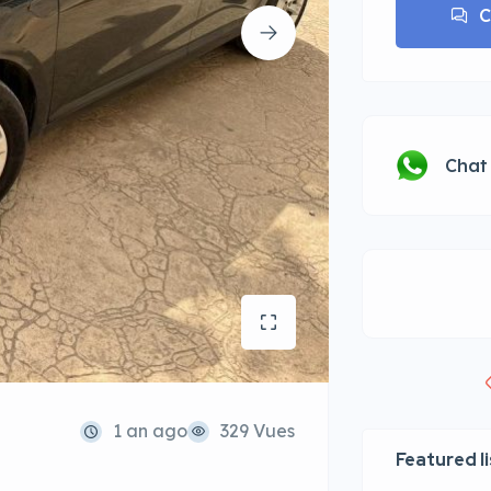
C
Chat
1 an ago
329 Vues
Featured l