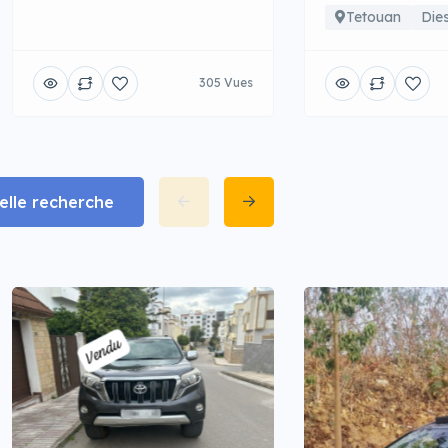
Tetouan
Dies
305 Vues
lle recherche