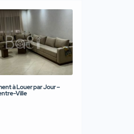
nt à Louer par Jour –
Appartement de lux
ntre-Ville
Jour – Tanger Centr
1,100 DH