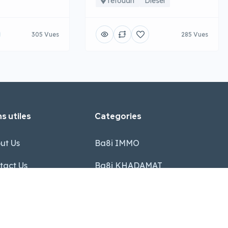
Tetouan
Diesel
305 Vues
285 Vues
s utiles
Categories
ut Us
Ba8i IMMO
tact Us
Ba8i KHADAMAT
 Team
Ba8i AUTO
Q