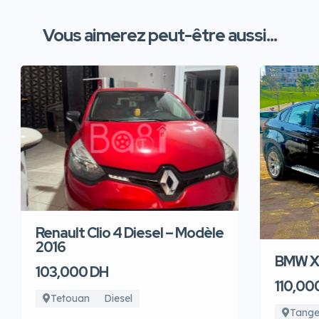
Vous aimerez peut-être aussi...
Renault Clio 4 Diesel – Modèle
2016
BMW X6
103,000 DH
110,00
Tetouan
Diesel
Tange