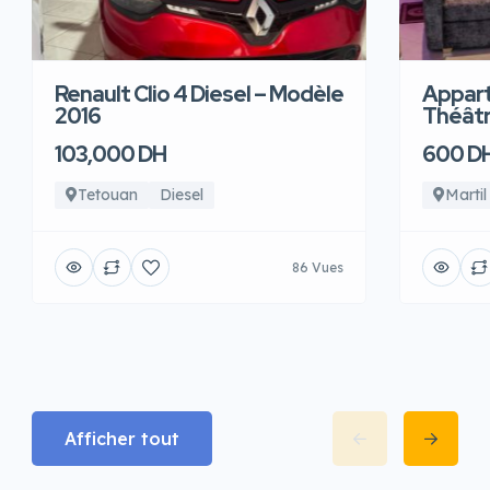
Renault Clio 4 Diesel – Modèle
Appart
2016
Théâtre
103,000 DH
600 D
Tetouan
Diesel
Martil
86 Vues
Afficher tout