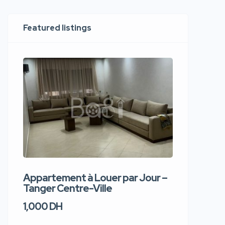
Featured listings
Appartement à Louer par Jour –
Apparte
Tanger Centre-Ville
Jour – T
1,000 DH
1,100 DH