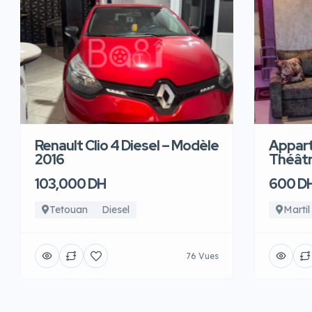
Renault Clio 4 Diesel – Modèle
Appart
2016
Théâtre
103,000 DH
600 D
Tetouan
Diesel
Martil
76 Vues