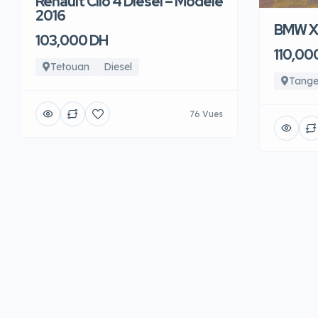
Renault Clio 4 Diesel – Modèle
2016
BMW X6
103,000 DH
110,00
Tetouan
Diesel
Tange
76 Vues