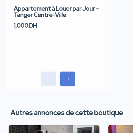
Appartement à Louer par Jour –
Apparte
Tanger Centre-Ville
Jour – T
1,000 DH
1,100 DH
Autres annonces de cette boutique