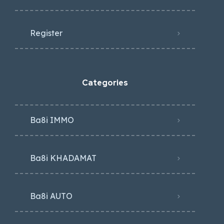
Register
Categories
Ba8i IMMO
Ba8i KHADAMAT
Ba8i AUTO