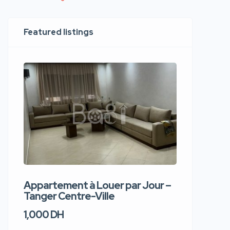
Featured listings
Appartement à Louer par Jour –
Apparte
Tanger Centre-Ville
Jour – T
1,000 DH
1,100 DH