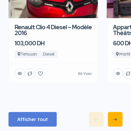
Renault Clio 4 Diesel – Modèle
Appart
2016
Théâtre
103,000 DH
600 D
Tetouan
Diesel
Martil
86 Vues
Afficher tout