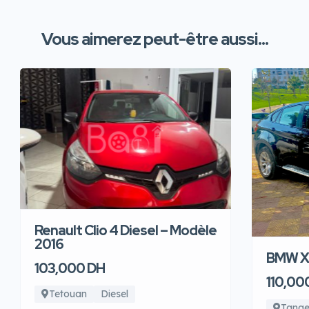
Vous aimerez peut-être aussi...
Renault Clio 4 Diesel – Modèle
2016
BMW X6
103,000 DH
110,00
Tetouan
Diesel
Tange