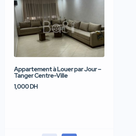
Appartement à Louer par Jour –
Apparte
Tanger Centre-Ville
Jour – T
1,000 DH
1,100 DH