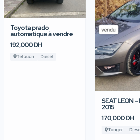
Toyota prado
automatique à vendre
192,000 DH
Tetouan
Diesel
SEAT LEON –
2015
170,000 DH
Tanger
Diese