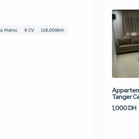
u Maroc
8 CV
118,000km
Apparteme
Tanger Ce
1,000 DH