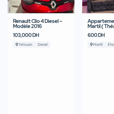
Renault Clio 4 Diesel –
Appartemen
Modèle 2016
Martil ( Thé
103,000 DH
600 DH
Tetouan
Diesel
Martil
Éta