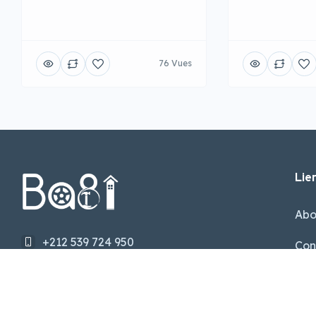
76 Vues
Lien
Abo
+212 539 724 950
Con
Apt Nr 1 Tetouan, Maroc
Our
support@ba8i.com
FA
Suivez nos réseaux sociaux