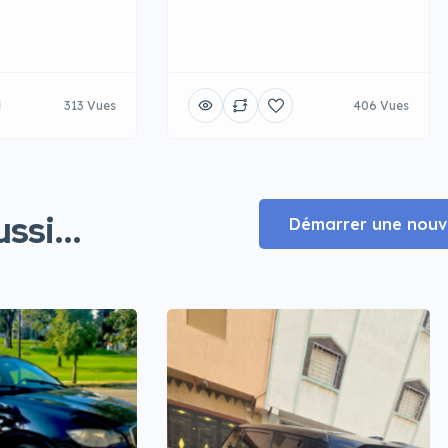
313 Vues
406 Vues
ssi...
Démarrer une nouve