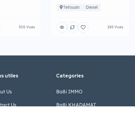
Tetouan
Diesel
305 Vues
285 Vues
s utiles
Categories
ut Us
Ba8i IMMO
tact Us
Ba8i KHADAMAT
 Team
Ba8i AUTO
Q