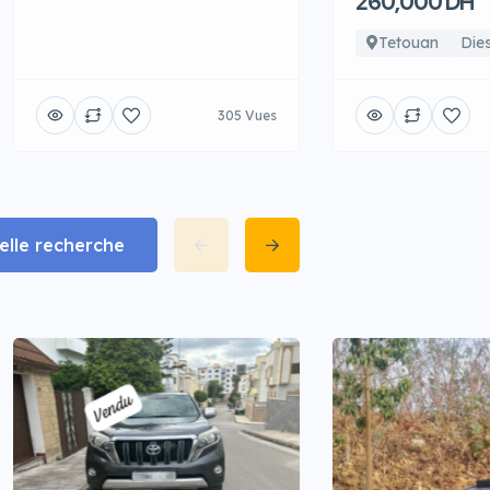
260,000 DH
Tetouan
Dies
305 Vues
lle recherche