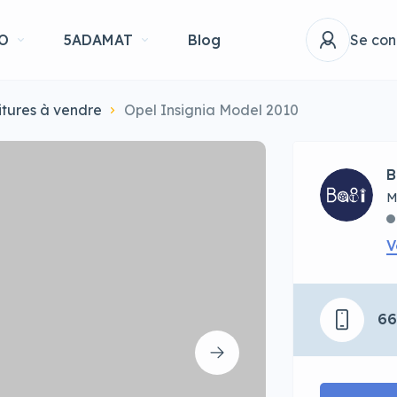
O
5ADAMAT
Blog
Se con
itures à vendre
Opel Insignia Model 2010
B
M
V
6