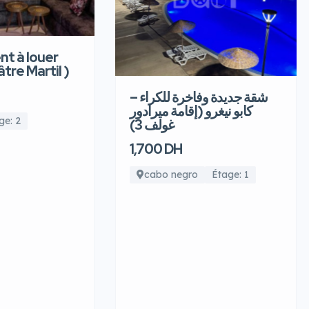
t à louer
âtre Martil )
شقة جديدة وفاخرة للكراء –
كابو نيغرو (إقامة ميرادور
ge: 2
غولف 3)
1,700 DH
cabo negro
Étage: 1