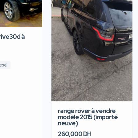
ive30d à
esel
range rover à vendre
modèle 2015 (importé
neuve)
260,000 DH