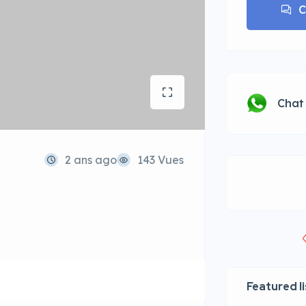
C
Chat
2 ans ago
143 Vues
Featured l