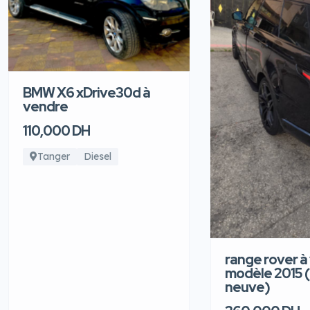
BMW X6 xDrive30d à
vendre
110,000 DH
Tanger
Diesel
range rover à
modèle 2015 
neuve)