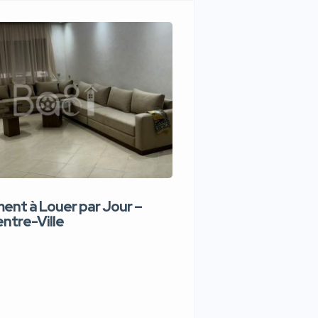
nt à Louer par Jour –
Appartement de lux
ntre-Ville
Jour – Tanger Centr
1,100 DH