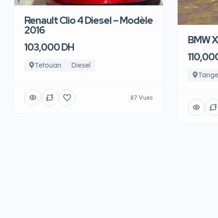
Renault Clio 4 Diesel – Modèle
2016
BMW X6
103,000 DH
110,00
Tetouan
Diesel
Tange
87 Vues