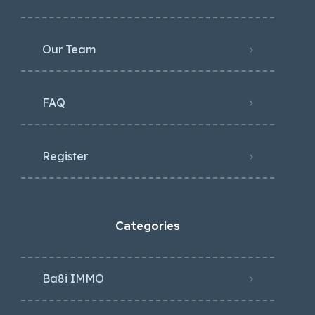
Our Team
FAQ
Register
Categories
Ba8i IMMO