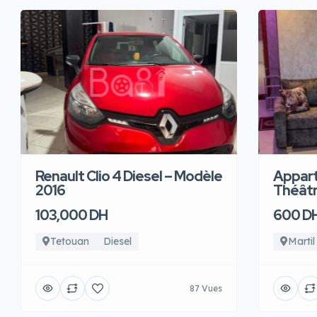
Renault Clio 4 Diesel – Modèle
Appart
2016
Théâtre
103,000 DH
600 D
Tetouan
Diesel
Martil
87 Vues