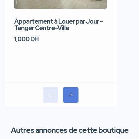
Appartement à Louer par Jour –
Apparte
Tanger Centre-Ville
Jour – T
1,000 DH
1,100 DH
Autres annonces de cette boutique