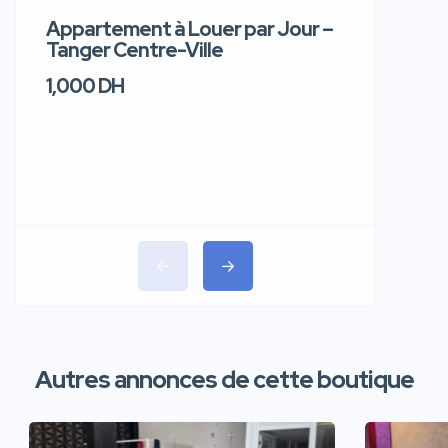
Appartement à Louer par Jour –
Apparte
Tanger Centre-Ville
Jour – T
1,000 DH
1,100 DH
Autres annonces de cette boutique