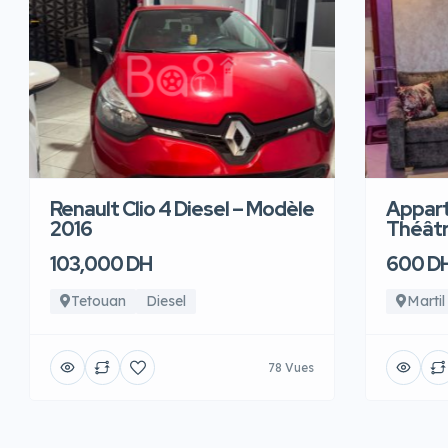
Renault Clio 4 Diesel – Modèle
Appart
2016
Théâtre
103,000 DH
600 D
Tetouan
Diesel
Martil
78 Vues