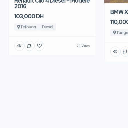
Renault Clio 4 Diesel – Modèle
2016
BMW X6
103,000 DH
110,00
Tetouan
Diesel
Tange
78 Vues