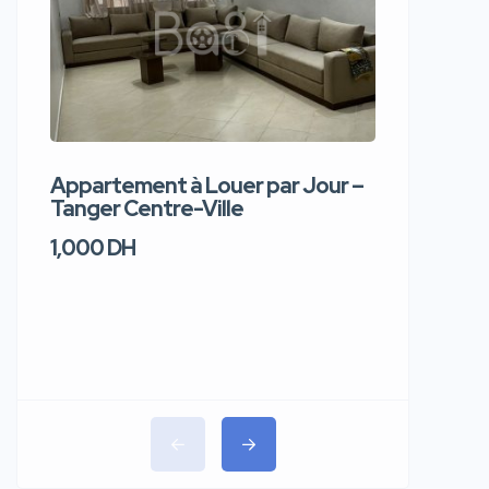
Appartement à Louer par Jour –
Apparte
Tanger Centre-Ville
Jour – T
1,000 DH
1,100 DH