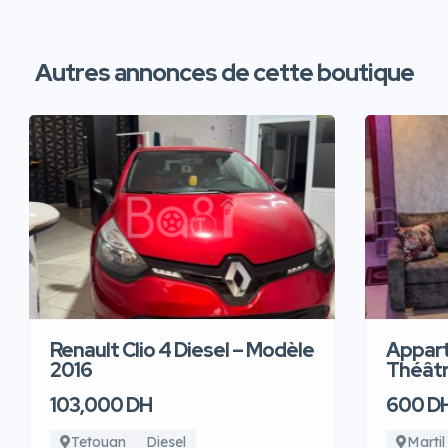
Autres annonces de cette boutique
Renault Clio 4 Diesel – Modèle
Appart
2016
Théâtre
103,000 DH
600 D
Tetouan
Diesel
Martil