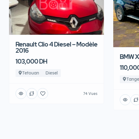
Renault Clio 4 Diesel – Modèle
2016
BMW X6
103,000 DH
110,00
Tetouan
Diesel
Tange
74 Vues