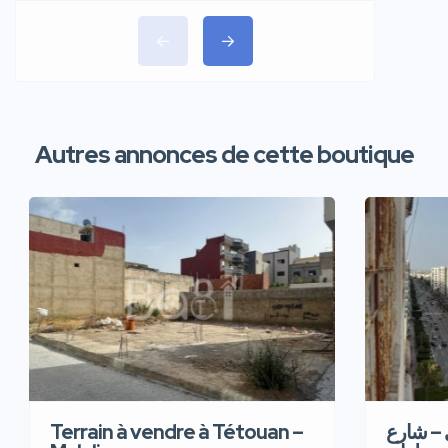
Autres annonces de cette boutique
Terrain à vendre à Tétouan –
 – شارع