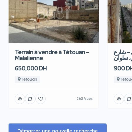
Terrain à vendre à Tétouan –
 – شارع
Malalienne
، تطوان
650,000 DH
900 D
Tetouan
Tetou
263 Vues
Démarrer une nouvelle recherche