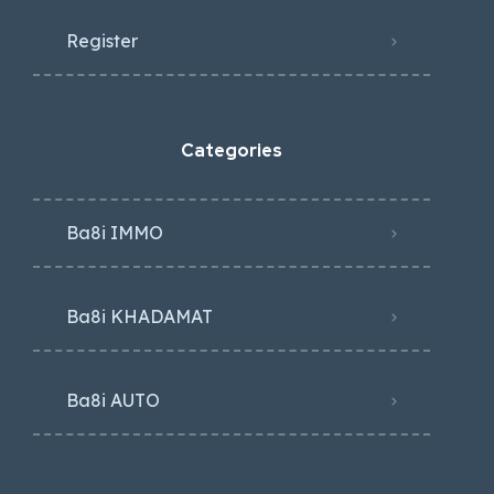
Register
Categories
Ba8i IMMO
Ba8i KHADAMAT
Ba8i AUTO