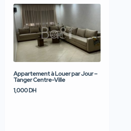
Appartement à Louer par Jour –
Apparte
Tanger Centre-Ville
Jour – T
1,000 DH
1,100 DH