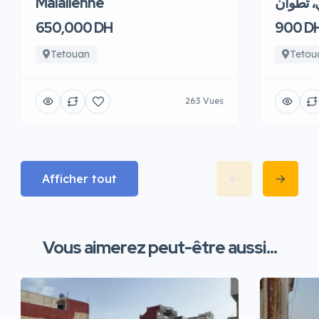
Malalienne
، تطوان
650,000 DH
900 D
Tetouan
Tetou
263 Vues
Afficher tout
Vous aimerez peut-être aussi...