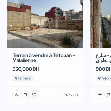
Terrain à vendre à Tétouan –
 – شارع
Malalienne
، تطوان
650,000 DH
900 D
Tetouan
Tetou
259 Vues