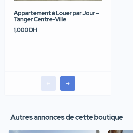
Appartement à Louer par Jour –
Apparte
Tanger Centre-Ville
Jour – T
1,000 DH
1,100 DH
Autres annonces de cette boutique