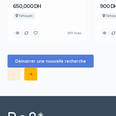
650,000 DH
900 D
Tetouan
Tetou
259 Vues
Démarrer une nouvelle recherche