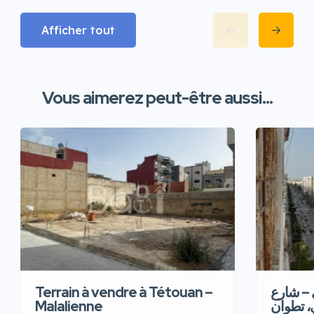
Afficher tout
Vous aimerez peut-être aussi...
Terrain à vendre à Tétouan –
 – شارع
Malalienne
، تطوان