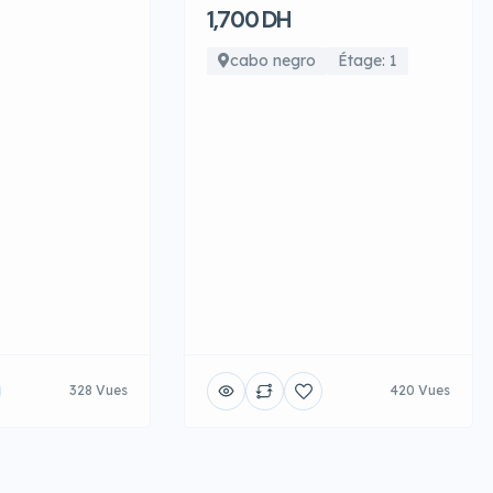
1,700 DH
cabo negro
Étage: 1
328 Vues
420 Vues