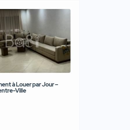
nt à Louer par Jour –
Appartement de lux
ntre-Ville
Jour – Tanger Centr
1,100 DH