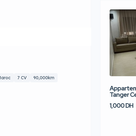
aroc
7 CV
90,000km
Apparteme
Tanger Ce
1,000 DH