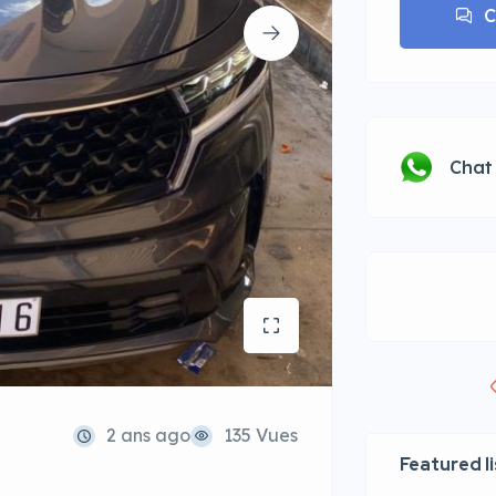
C
Chat
2 ans ago
135 Vues
Featured l