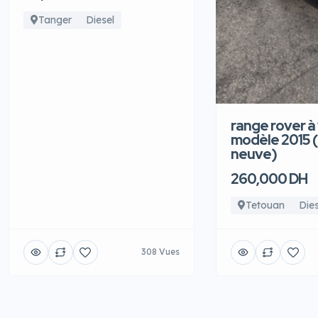
Tanger
Diesel
range rover à
modèle 2015 
neuve)
260,000 DH
Tetouan
Dies
308 Vues