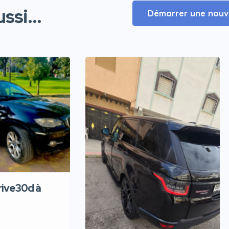
ssi...
Démarrer une nouve
ive30d à