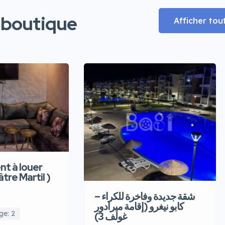
 boutique
Afficher tou
t à louer
âtre Martil )
شقة جديدة وفاخرة للكراء –
كابو نيغرو (إقامة ميرادور
ge: 2
غولف 3)