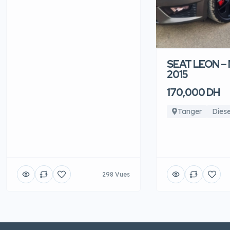
SEAT LEON –
2015
170,000 DH
Tanger
Diese
298 Vues