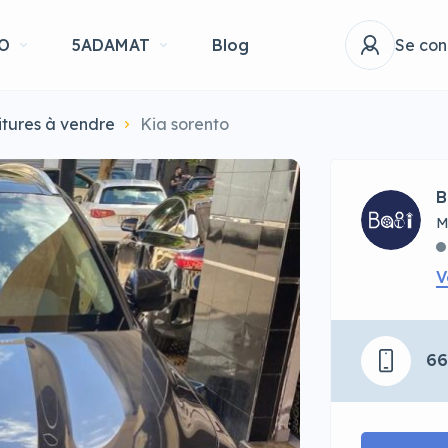
O
5ADAMAT
Blog
Se con
itures à vendre
Kia sorento
B
M
V
6