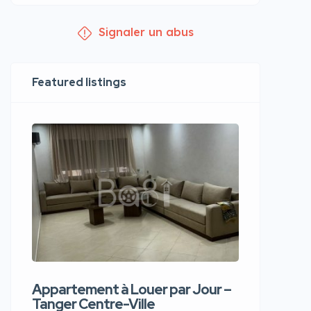
Signaler un abus
Featured listings
Appartement à Louer par Jour –
Apparte
Tanger Centre-Ville
Jour – T