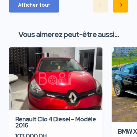
Afficher tout
Vous aimerez peut-être aussi...
Renault Clio 4 Diesel – Modèle
2016
BMW X6
103,000 DH