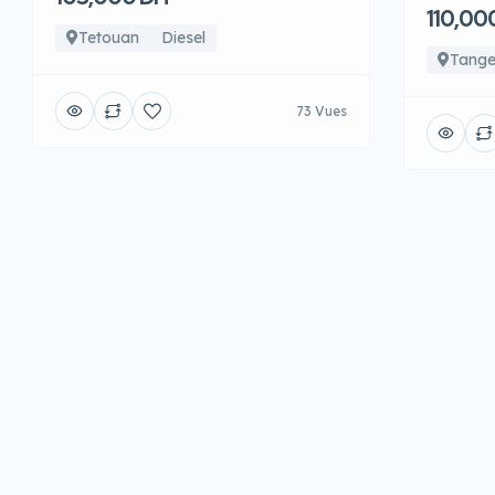
110,00
Tetouan
Diesel
Tange
73 Vues