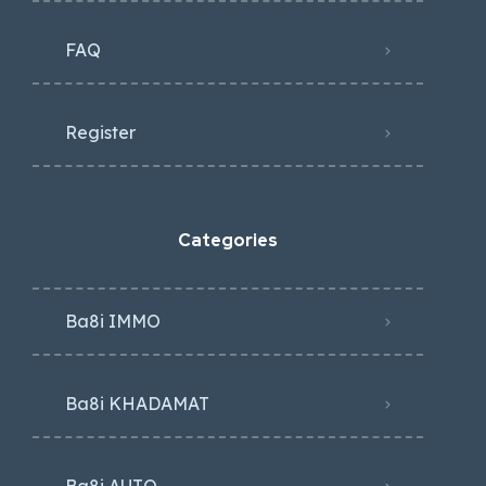
FAQ
Register
Categories
Ba8i IMMO
Ba8i KHADAMAT