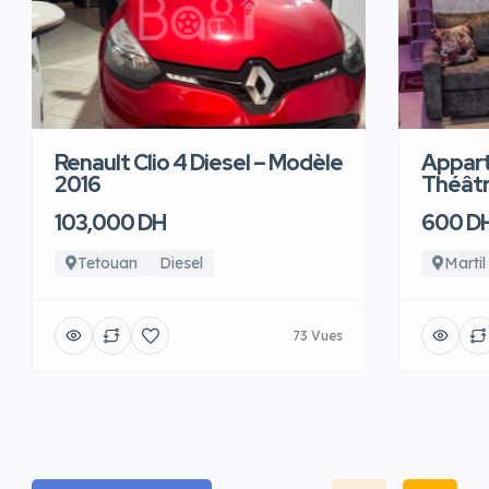
Renault Clio 4 Diesel – Modèle
Appart
2016
Théâtre
103,000 DH
600 D
Tetouan
Diesel
Martil
73 Vues