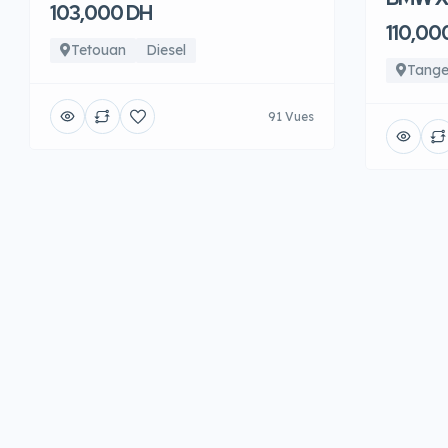
103,000 DH
110,00
Tetouan
Diesel
Tange
91 Vues