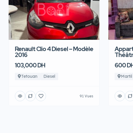
Renault Clio 4 Diesel – Modèle
Appart
2016
Théâtre
103,000 DH
600 D
Tetouan
Diesel
Martil
91 Vues