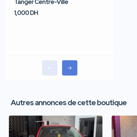
Tanger Centre-Ville
Jour – T
1,000 DH
1,100 DH
Autres annonces de cette boutique