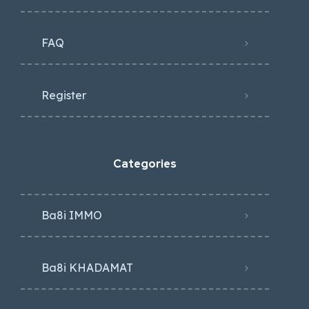
FAQ
Register
Categories
Ba8i IMMO
Ba8i KHADAMAT