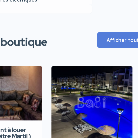
 boutique
Afficher tou
t à louer
âtre Martil )