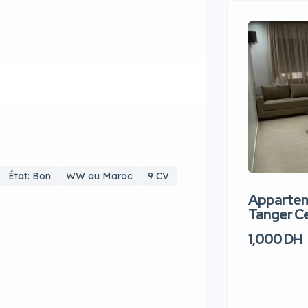
État: Bon
WW au Maroc
9 CV
Apparteme
Tanger Ce
1,000 DH