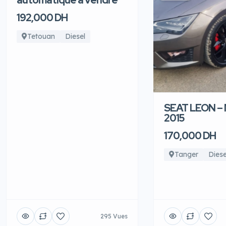
automatique à vendre
192,000 DH
Tetouan
Diesel
SEAT LEON –
2015
170,000 DH
Tanger
Diese
295 Vues