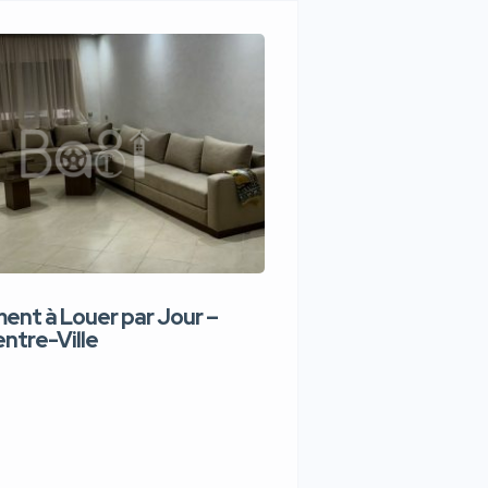
nt à Louer par Jour –
Appartement de lux
ntre-Ville
Jour – Tanger Centr
1,100 DH