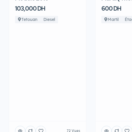
103,000 DH
600 DH
Tetouan
Diesel
Martil
Éta
72 Vues