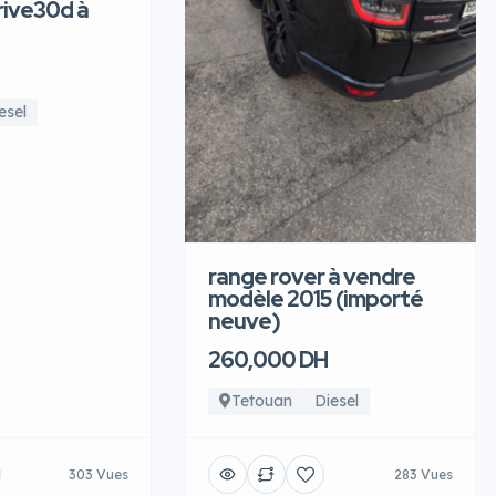
ive30d à
esel
range rover à vendre
modèle 2015 (importé
neuve)
260,000 DH
Tetouan
Diesel
303 Vues
283 Vues