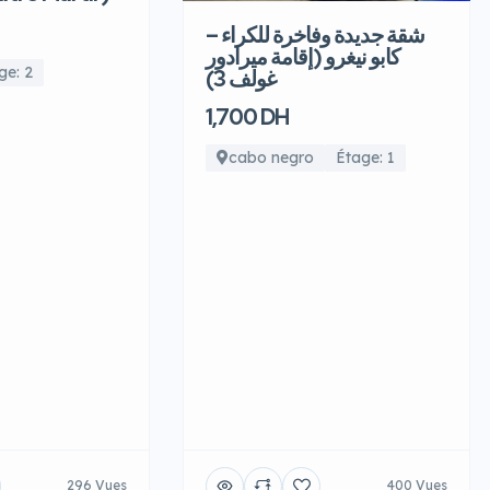
شقة جديدة وفاخرة للكراء –
كابو نيغرو (إقامة ميرادور
ge: 2
غولف 3)
1,700 DH
cabo negro
Étage: 1
296 Vues
400 Vues