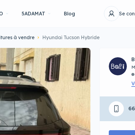
O
5ADAMAT
Blog
Se con
itures à vendre
Hyundai Tucson Hybride
B
M
V
6