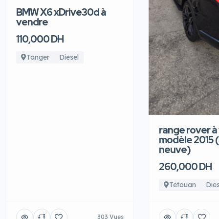
BMW X6 xDrive30d à
vendre
110,000 DH
Tanger
Diesel
range rover à
modèle 2015 
neuve)
260,000 DH
Tetouan
Dies
303 Vues