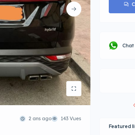
C
Chat
2 ans ago
143 Vues
Featured l