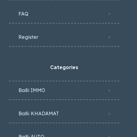
FAQ
Register
Categories
Ba8i IMMO
Ba8i KHADAMAT
Ba8i AUTO