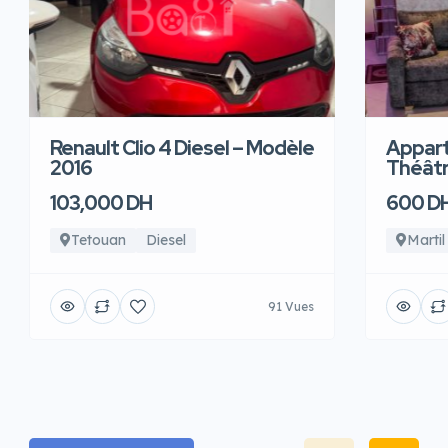
Renault Clio 4 Diesel – Modèle
Appart
2016
Théâtre
103,000 DH
600 D
Tetouan
Diesel
Martil
91 Vues