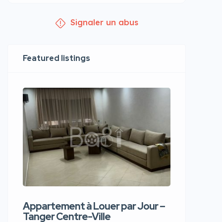
Signaler un abus
Featured listings
Appartement à Louer par Jour –
Apparte
Tanger Centre-Ville
Jour – T