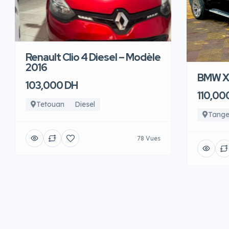
Renault Clio 4 Diesel – Modèle
2016
BMW X6
103,000 DH
110,00
Tetouan
Diesel
Tange
78 Vues