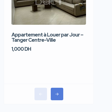
Appartement à Louer par Jour –
Apparte
Tanger Centre-Ville
Jour – T
1,000 DH
1,100 DH