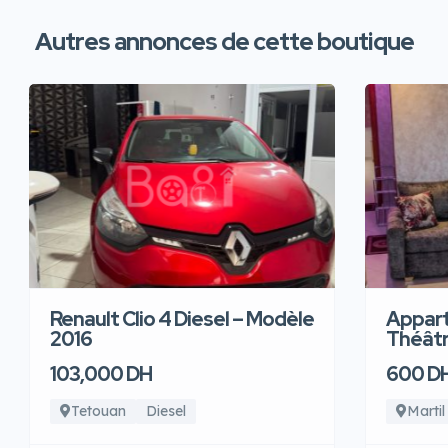
Autres annonces de cette boutique
Renault Clio 4 Diesel – Modèle
Appart
2016
Théâtre
103,000 DH
600 D
Tetouan
Diesel
Martil