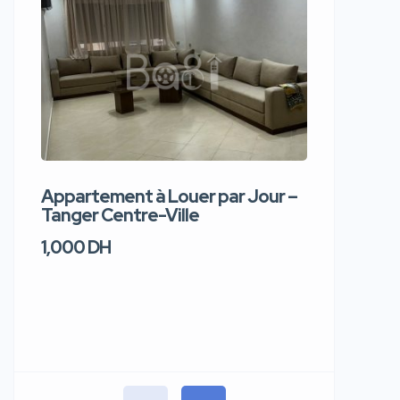
Appartement à Louer par Jour –
Apparte
Tanger Centre-Ville
Jour – T
1,000 DH
1,100 DH