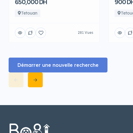
650,000 DH
900 D
Tetouan
Tetou
281 Vues
Démarrer une nouvelle recherche