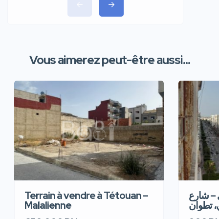
Vous aimerez peut-être aussi...
Terrain à vendre à Tétouan –
 – شارع
Malalienne
، تطوان