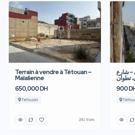
Terrain à vendre à Tétouan –
 – شارع
Malalienne
، تطوان
650,000 DH
900 D
Tetouan
Tetou
281 Vues