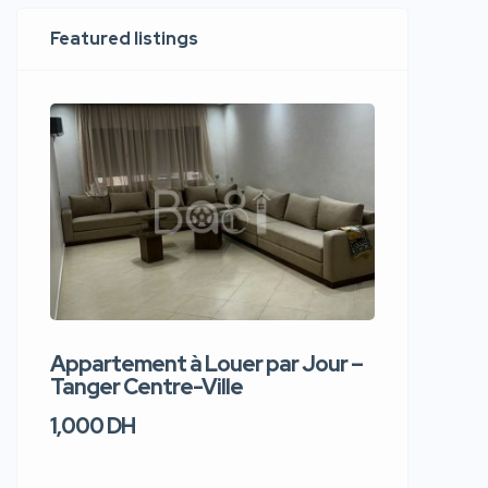
Featured listings
Appartement à Louer par Jour –
Apparte
Tanger Centre-Ville
Jour – T
1,000 DH
1,100 DH