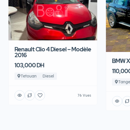
Renault Clio 4 Diesel – Modèle
2016
BMW X6
103,000 DH
110,00
Tetouan
Diesel
Tange
76 Vues