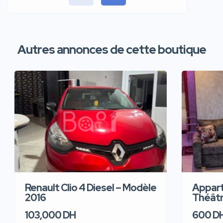
Autres annonces de cette boutique
Renault Clio 4 Diesel – Modèle
Appart
2016
Théâtre
103,000 DH
600 D