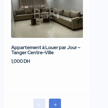
Appartement à Louer par Jour –
Apparte
Tanger Centre-Ville
Jour – T
1,000 DH
1,100 DH