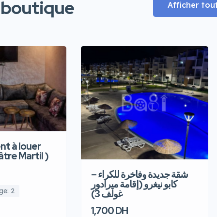
 boutique
Afficher tou
t à louer
âtre Martil )
شقة جديدة وفاخرة للكراء –
كابو نيغرو (إقامة ميرادور
ge: 2
غولف 3)
1,700 DH