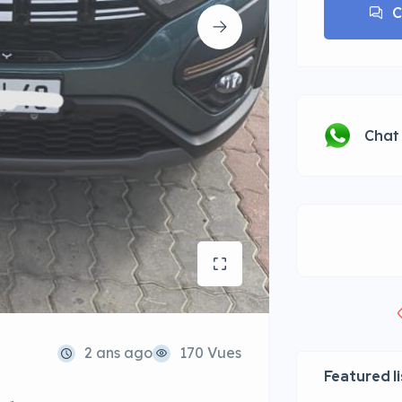
C
Chat
2 ans ago
170 Vues
Featured l