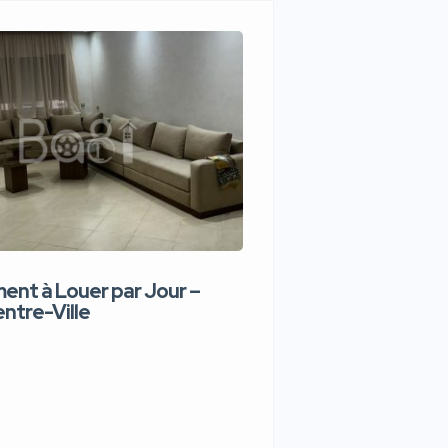
nt à Louer par Jour –
Appartement de lux
ntre-Ville
Jour – Tanger Centr
1,100 DH