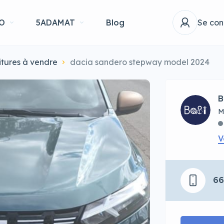
O
5ADAMAT
Blog
Se con
itures à vendre
dacia sandero stepway model 2024
B
M
V
6