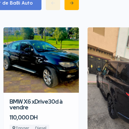
t de Ba8i Auto
BMW X6 xDrive30d à
vendre
110,000 DH
Tanger
Diesel