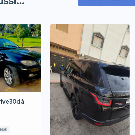
ssi...
ive30d à
esel