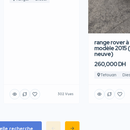
range rover à
modèle 2015 
neuve)
260,000 DH
Tetouan
Dies
302 Vues
lle recherche