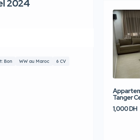
el 2024
t: Bon
WW au Maroc
6 CV
Apparteme
Tanger Ce
1,000 DH