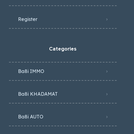
Register
Categories
Ba8i IMMO
Ba8i KHADAMAT
Ba8i AUTO