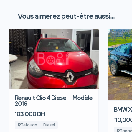
Vous aimerez peut-être aussi...
Renault Clio 4 Diesel – Modèle
2016
BMW X6
103,000 DH
110,00
Tetouan
Diesel
Tange