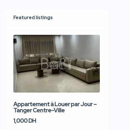
Featured listings
Appartement à Louer par Jour –
Apparte
Tanger Centre-Ville
Jour – T
1,000 DH
1,100 DH