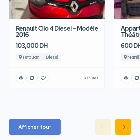
Renault Clio 4 Diesel – Modèle
Appart
2016
Théâtre
103,000 DH
600 D
Tetouan
Diesel
Martil
91 Vues
Afficher tout