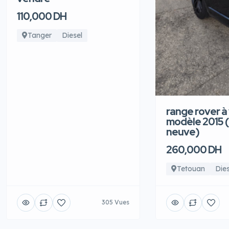
110,000 DH
Tanger
Diesel
range rover à
modèle 2015 
neuve)
260,000 DH
Tetouan
Dies
305 Vues