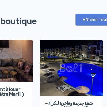
 boutique
Afficher tou
t à louer
âtre Martil )
شقة جديدة وفاخرة للكراء –