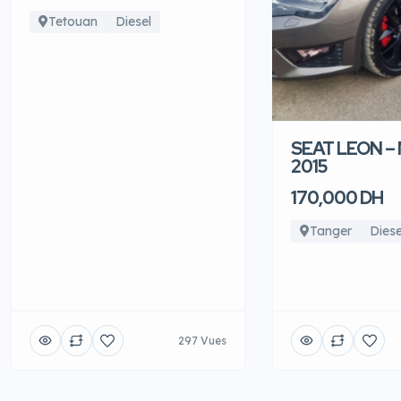
Tetouan
Diesel
SEAT LEON –
2015
170,000 DH
Tanger
Diese
297 Vues