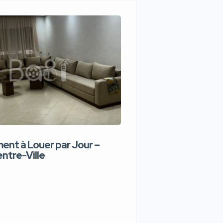
nt à Louer par Jour –
Appartement de lux
ntre-Ville
Jour – Tanger Centr
1,100 DH