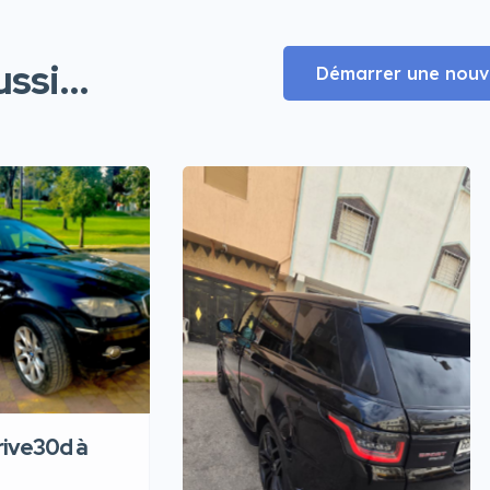
ssi...
Démarrer une nouve
ive30d à