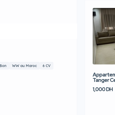
 Bon
WW au Maroc
6 CV
Apparteme
Tanger Ce
1,000 DH