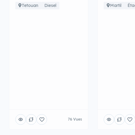
Tetouan
Diesel
Martil
Éta
76 Vues