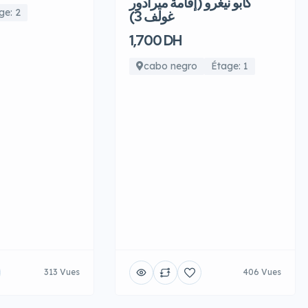
كابو نيغرو (إقامة ميرادور
ge: 2
غولف 3)
1,700 DH
cabo negro
Étage: 1
313 Vues
406 Vues