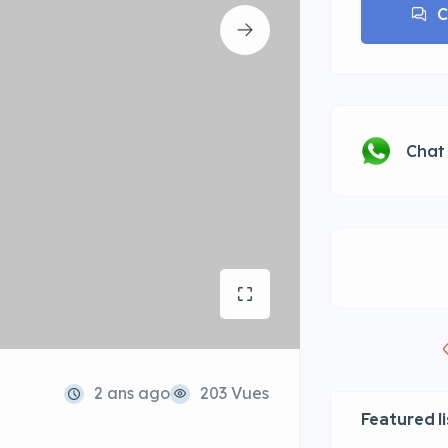
C
Chat
2 ans ago
203 Vues
Featured l