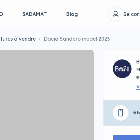
O
5ADAMAT
Blog
Se con
itures à vendre
Dacia Sandero model 2023
B
M
V
6