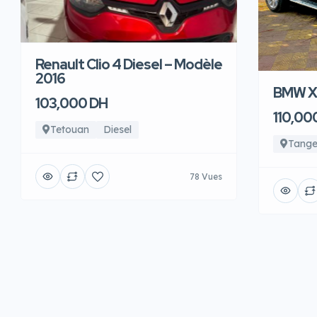
Renault Clio 4 Diesel – Modèle
2016
BMW X6
103,000 DH
110,00
Tetouan
Diesel
Tange
78 Vues