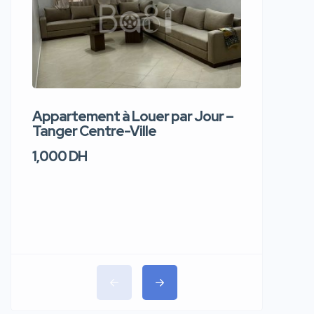
Appartement à Louer par Jour –
Apparte
Tanger Centre-Ville
Jour – T
1,000 DH
1,100 DH