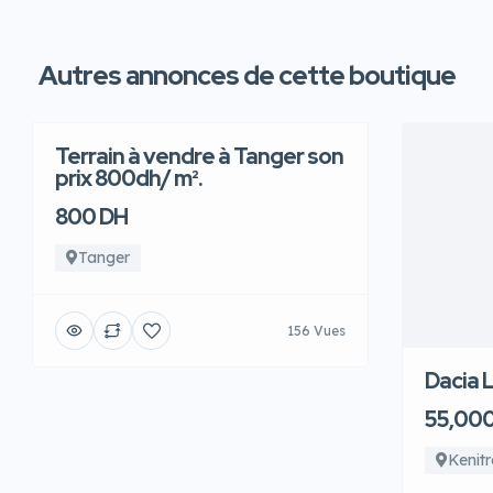
Autres annonces de cette boutique
Terrain à vendre à Tanger son
prix 800dh/ m².
800 DH
Tanger
156 Vues
Dacia 
55,00
Kenit