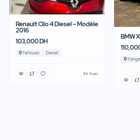
Renault Clio 4 Diesel – Modèle
2016
BMW X6
103,000 DH
110,00
Tetouan
Diesel
Tange
86 Vues