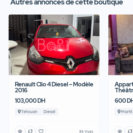
Autres annonces de cette boutique
Renault Clio 4 Diesel – Modèle
Appart
2016
Théâtre
103,000 DH
600 D
Tetouan
Diesel
Martil
86 Vues