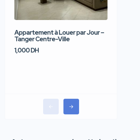
Appartement à Louer par Jour –
Apparte
Tanger Centre-Ville
Jour – T
1,000 DH
1,100 DH